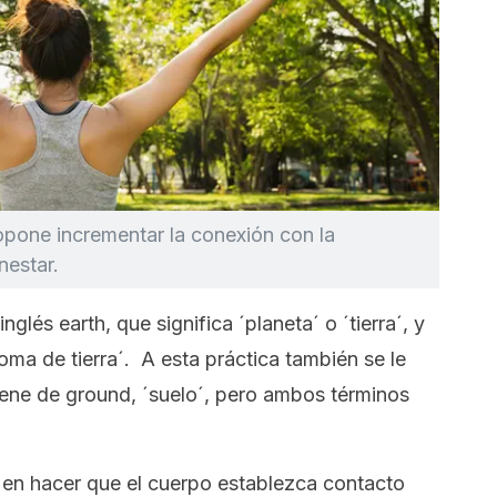
opone incrementar la conexión con la
nestar.
 inglés
earth
, que significa ´planeta´ o ´tierra´, y
ma de tierra´. A esta práctica también se le
iene de
ground
, ´suelo´, pero ambos términos
 en hacer que el cuerpo establezca contacto