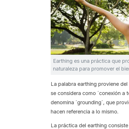
Earthing
es una práctica que pr
naturaleza para promover el bie
La palabra
earthing
proviene del
se considera como ´conexión a to
denomina ´
grounding´
, que prov
hacen referencia a lo mismo.
La práctica del
earthing
consiste