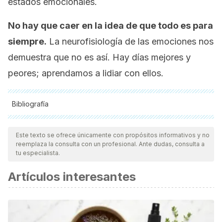
estados emocionales.
No hay que caer en la idea de que todo es para
siempre.
La neurofisiología de las emociones nos
demuestra que no es así. Hay días mejores y
peores; aprendamos a lidiar con ellos.
Bibliografía
Todas las fuentes citadas fueron revisadas a profundidad por
nuestro equipo, para asegurar su calidad, confiabilidad,
Este texto se ofrece únicamente con propósitos informativos y no
reemplaza la consulta con un profesional. Ante dudas, consulta a
vigencia y validez.
La bibliografía de este artículo fue
tu especialista.
considerada confiable y de precisión académica o
Artículos interesantes
científica.
Jiménez Morales, M. I. y López-Zafra, E. (2009).
Inteligencia emocional y rendimiento escolar: estado actual
de la cuestión. Revista Latinoamericana de Psicología, 41