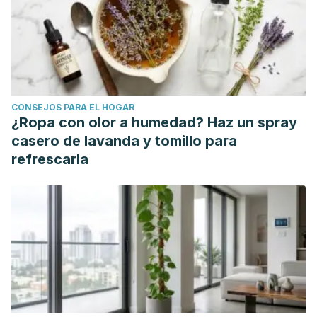
(1), 69-79.
Morales Martínez, Cinthya Itzel , & Barragán Estrada,
Ahmad Ramsés (2014). PSICOLOGÍA DE LAS EMOCIONES
POSITIVAS: GENERALIDADES Y BENEFICIOS. Enseñanza e
Investigación en Psicología, 19(1),103-118.[fecha de
CONSEJOS PARA EL HOGAR
Consulta 14 de Septiembre de 2022]. ISSN: 0185-1594.
¿Ropa con olor a humedad? Haz un spray
Disponible en: https://www.redalyc.org/articulo.oa?
casero de lavanda y tomillo para
id=29232614006
refrescarla