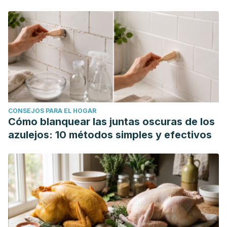
Jurado Cárdenas-Tutor Externo. "Adherencia y
afrontamiento: Estudios basados en el modelo
transaccional."
XI Congreso de Posgrado en Psicología|
UNAM| 2017
. 2017.
Barraza Macías, Arturo. "Un modelo conceptual para el
estudio del estrés académico."
Revista electrónica de
psicología iztacala
9.3 (2006).
CONSEJOS PARA EL HOGAR
Cómo blanquear las juntas oscuras de los
azulejos: 10 métodos simples y efectivos