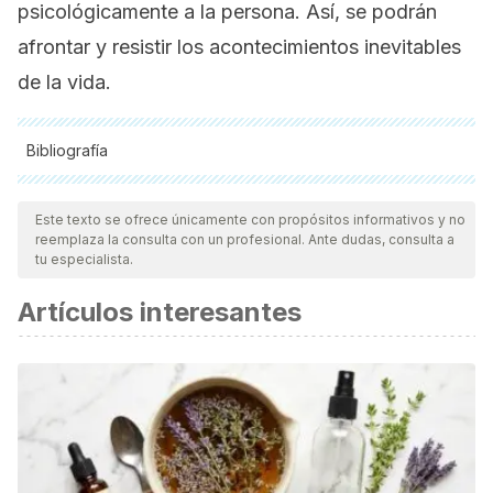
psicológicamente a la persona. Así, se podrán
afrontar y resistir los acontecimientos inevitables
de la vida.
Bibliografía
Todas las fuentes citadas fueron revisadas a profundidad por
nuestro equipo, para asegurar su calidad, confiabilidad,
Este texto se ofrece únicamente con propósitos informativos y no
reemplaza la consulta con un profesional. Ante dudas, consulta a
vigencia y validez.
La bibliografía de este artículo fue
tu especialista.
considerada confiable y de precisión académica o
Artículos interesantes
científica.
Escamilla Quintal, M., Rodríguez Molina, I., González
Morales, M., 2009. El Estrés Como Amenaza y Como Reto:
Un Análisis de su Relación. Ciencia & Trabajo 96–101.
Permuy M. Manual de bases biológicas del
comportamiento humano. Vol. 66, Universidad de la