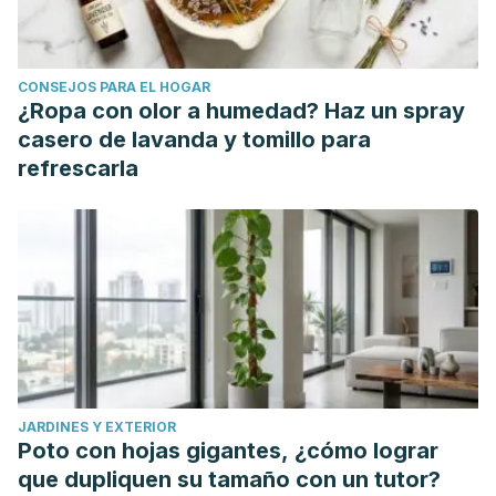
República. 2012. 37–39.
Piqueras J, Ramos V, Martínez A, Oblitas L. Emociones
negativas y su impacto en la salud mental y física. Suma
CONSEJOS PARA EL HOGAR
Psicológica [Internet]. 2009;16(2):85–112. Disponible en:
¿Ropa con olor a humedad? Haz un spray
http://publicaciones.konradlorenz.edu.co/index.php/sumapsi/a
casero de lavanda y tomillo para
Naranjo Pereira ML. Una revisión teórica sobre el estrés y
refrescarla
algunos aspectos relevantes de éste en el ámbito
educativo. Rev Educ. 2009;33(2):171.
Sierra, Juan Carlos, Virgilio Ortega, and Ihab Zubeidat.
"Ansiedad, angustia y estrés: tres conceptos a
diferenciar."
Revista mal-estar e subjetividade
3.1 (2003):
10-59.
Durán, María Martha. "Bienestar psicológico: el estrés y la
calidad de vida en el contexto laboral."
Revista nacional
JARDINES Y EXTERIOR
de administración
1.1 (2010): 71-84.
Poto con hojas gigantes, ¿cómo lograr
Banderas-Autora, Guadalupe Lizbeth Pedraza, and Samuel
que dupliquen su tamaño con un tutor?