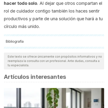
hacer todo solo
. Al dejar que otros compartan el
rol de cuidador contigo también los haces sentir
productivos y parte de una solución que hará a tu
círculo más unido.
Bibliografía
Todas las fuentes citadas fueron revisadas a profundidad por
nuestro equipo, para asegurar su calidad, confiabilidad,
Este texto se ofrece únicamente con propósitos informativos y no
reemplaza la consulta con un profesional. Ante dudas, consulta a
vigencia y validez.
La bibliografía de este artículo fue
tu especialista.
considerada confiable y de precisión académica o
Artículos interesantes
científica.
Burke, R. (2017). The sandwich generation: individual,
family, organizational and societal challenges and
opportunities.
The Sandwich Generation
, 3-39.
https://www.elgaronline.com/edcollchap/edcoll/978178536