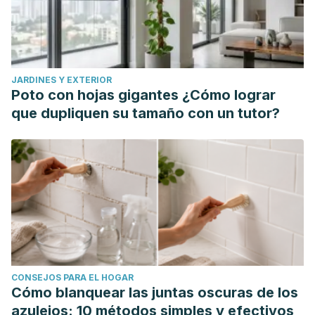
DeRigne, L., & Ferrante, S. (2012). The sandwich
generation: A review of the literature.
Florida Public Health
Review
,
9
(1), 12.
https://digitalcommons.unf.edu/fphr/vol9/iss1/12/
JARDINES Y EXTERIOR
Poto con hojas gigantes ¿Cómo lograr
que dupliquen su tamaño con un tutor?
CONSEJOS PARA EL HOGAR
Cómo blanquear las juntas oscuras de los
azulejos: 10 métodos simples y efectivos