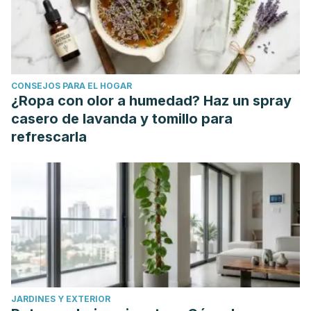
Perú.
Liberabit
,
21
(2), 195-206.
Goleman, Daniel. El cerebro y la inteligencia emocional:
nuevos descubrimientos. B de Books, 2015.
Orellana, B. J. S., & Portalanza, C. A. (2014). Influencia del
CONSEJOS PARA EL HOGAR
liderazgo sobre el clima organizacional.
Suma de
¿Ropa con olor a humedad? Haz un spray
negocios
,
5
(11), 117-125.
casero de lavanda y tomillo para
Llanga Vargas, E. F., Murillo Pardo, J. J., Panchi Moreno, K.
refrescarla
P., Paucar Paucar, M. M., & Quintanilla Orna, D. T. (2019). La
motivación como factor en el aprendizaje.
Atlante
Cuadernos de Educación y Desarrollo
, (junio).
JARDINES Y EXTERIOR