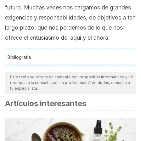
futuro. Muchas veces nos cargamos de grandes
exigencias y responsabilidades, de objetivos a tan
largo plazo, que nos perdemos de lo que nos
ofrece el entusiasmo del aquí y el ahora.
Bibliografía
Todas las fuentes citadas fueron revisadas a profundidad por
nuestro equipo, para asegurar su calidad, confiabilidad,
Este texto se ofrece únicamente con propósitos informativos y no
reemplaza la consulta con un profesional. Ante dudas, consulta a
vigencia y validez.
La bibliografía de este artículo fue
tu especialista.
considerada confiable y de precisión académica o
Artículos interesantes
científica.
Flores Jiménez, C., Fernández Arata, M., Juárez García, A.,
Merino Soto, C., & Guimet Castro, M. (2015). Entusiasmo por
el trabajo (engagement): un estudio de validez en
profesionales de la docencia en Lima,