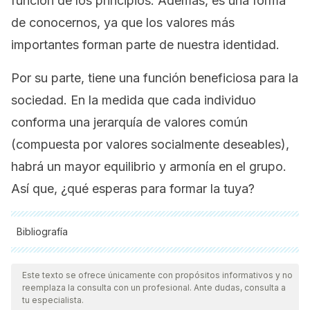
función de los principios. Además, es una forma
de conocernos, ya que los valores más
importantes forman parte de nuestra identidad.
Por su parte, tiene una función beneficiosa para la
sociedad. En la medida que cada individuo
conforma una jerarquía de valores común
(compuesta por valores socialmente deseables),
habrá un mayor equilibrio y armonía en el grupo.
Así que, ¿qué esperas para formar la tuya?
Bibliografía
Todas las fuentes citadas fueron revisadas a profundidad por
nuestro equipo, para asegurar su calidad, confiabilidad,
Este texto se ofrece únicamente con propósitos informativos y no
reemplaza la consulta con un profesional. Ante dudas, consulta a
vigencia y validez.
La bibliografía de este artículo fue
tu especialista.