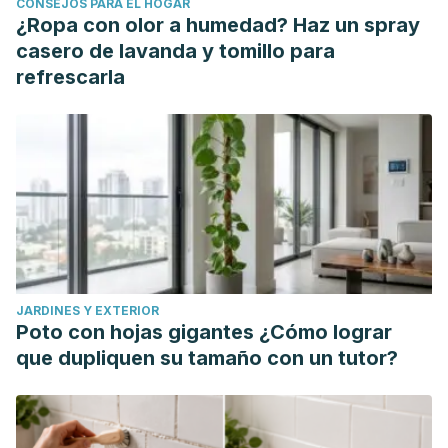
CONSEJOS PARA EL HOGAR
adolescentes gallegos. International Journal of
¿Ropa con olor a humedad? Haz un spray
Developmental and Educational Psychology, 1(1),349-358.
casero de lavanda y tomillo para
[fecha de Consulta 6 de Abril de 2021]. ISSN: 0214-9877.
refrescarla
Disponible en: https://www.redalyc.org/articulo.oa?
id=349851780036.
Ryan, M. & Deci. (2020). Intrinsic and extrinsic motivation
from a self-determination theory perspective: Definitions,
theory, practices, and future directions.
Contemporary
Educational Psychology.
61. Disponible en:
https://www.sciencedirect.com/science/article/pii/S036147
Fernandez, A., (1997). Modelos de motivación académica:
JARDINES Y EXTERIOR
una visión panorámica. R.E.M.E., Disponible en:
Poto con hojas gigantes ¿Cómo lograr
http://reme.uji.es/articulos/numero25/article1/texto.html
que dupliquen su tamaño con un tutor?