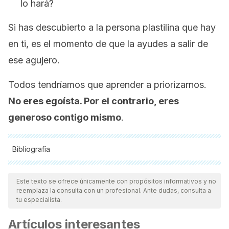
lo hará?
Si has descubierto a la persona plastilina que hay
en ti, es el momento de que la ayudes a salir de
ese agujero.
Todos tendríamos que aprender a priorizarnos.
No eres egoísta. Por el contrario, eres
generoso contigo mismo
.
Bibliografía
Todas las fuentes citadas fueron revisadas a profundidad por
nuestro equipo, para asegurar su calidad, confiabilidad,
Este texto se ofrece únicamente con propósitos informativos y no
reemplaza la consulta con un profesional. Ante dudas, consulta a
vigencia y validez.
La bibliografía de este artículo fue
tu especialista.
considerada confiable y de precisión académica o
Artículos interesantes
científica.