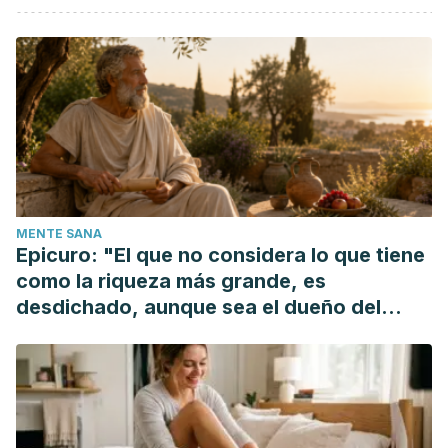
Romi Arellano, Manuel J.
Cuando digo no, me siento
culpable
. Nuevas ediciones de bolsillo, 2003.
Fensterheim, Herbert y Jean Baer.
No diga sí cuando
quiera decir no
. Ediciones Grijalbo. 2003.
Castanyer, Olga.
La asertividad. Expresión de una sana
autoestima
. Bilbao: Descleé de Brouwer, 1996. pp. 348
Shelton, N., & Burton, S. (2004).
Asertividad. Haga oír su
voz sin gritar
. FC Editorial.
MENTE SANA
Epicuro: "El que no considera lo que tiene
como la riqueza más grande, es
desdichado, aunque sea el dueño del
mundo"