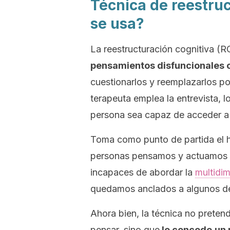
Técnica de reestru
se usa?
La reestructuración cognitiva (R
pensamientos disfuncionales 
cuestionarlos y reemplazarlos po
terapeuta emplea la entrevista, l
persona sea capaz de acceder a
Toma como punto de partida el h
personas pensamos y actuamos d
incapaces de abordar la
multidi
quedamos anclados a algunos de
Ahora bien, la técnica no preten
pensar, sino que
le concede
un 