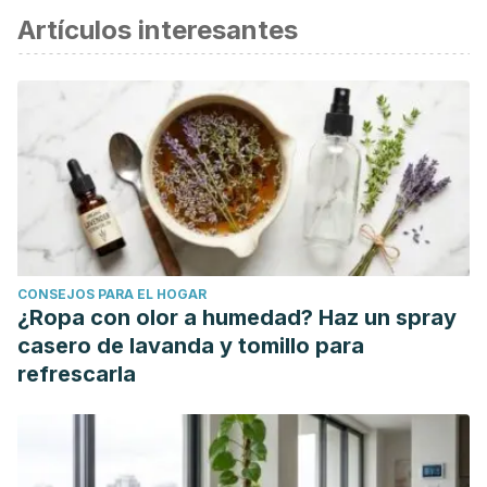
Artículos interesantes
científica.
Ossa Ramírez, José Fernando, González Velásquez, Elsy,
Rebelo Quirama, Luz Estela, Pamplona González, Julián
David,
Los conceptos de bienestar y satisfacción. Una
revisión de tema.
Revista Guillermo de Ockham [Internet].
2005;3(1):27-59.
CONSEJOS PARA EL HOGAR
¿Ropa con olor a humedad? Haz un spray
casero de lavanda y tomillo para
refrescarla