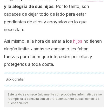
y la alegría de sus hijos
. Por lo tanto, son
capaces de dejar todo de lado para estar
pendientes de ellos y apoyarlos en lo que
necesitan.
Así mismo, a la hora de amar a los
hijos
no tienen
ningún límite. Jamás se cansan o les faltan
fuerzas para tener que interceder por ellos y
protegerlos a toda costa.
Bibliografía
Todas las fuentes citadas fueron revisadas a profundidad por
nuestro equipo, para asegurar su calidad, confiabilidad,
Este texto se ofrece únicamente con propósitos informativos y no
reemplaza la consulta con un profesional. Ante dudas, consulta a
vigencia y validez.
La bibliografía de este artículo fue
tu especialista.
considerada confiable y de precisión académica o