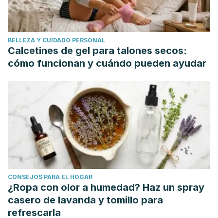
Harvard Medical School. (2011). Healthy Eating Plate.
Harvard Health Publications.
https://doi.org/10.1017/CBO9781107415324.004
BELLEZA Y CUIDADO PERSONAL
Harvard School of Public Health. (2011). Healthy Eating
Calcetines de gel para talones secos:
Plate & Healthy Eating Pyramid | The Nutrition Source |
cómo funcionan y cuándo pueden ayudar
Harvard T.H. Chan School of Public Health. The American
Journal of Clinical Nutrition.
https://doi.org/10.1016/B978-0-
12-373697-0.00001-8
Swift DL, Johannsen NM, Lavie CJ, Earnest CP, Church TS.
The role of exercise and physical activity in weight loss
and maintenance.
Prog Cardiovasc Dis
. 2014;56(4):441–
447. doi:10.1016/j.pcad.2013.09.012
CONSEJOS PARA EL HOGAR
¿Ropa con olor a humedad? Haz un spray
casero de lavanda y tomillo para
refrescarla