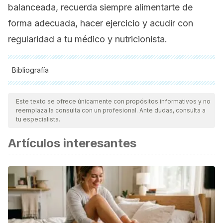
balanceada, recuerda siempre alimentarte de
forma adecuada, hacer ejercicio y acudir con
regularidad a tu médico y nutricionista.
Bibliografía
Todas las fuentes citadas fueron revisadas a profundidad por
nuestro equipo, para asegurar su calidad, confiabilidad,
Este texto se ofrece únicamente con propósitos informativos y no
reemplaza la consulta con un profesional. Ante dudas, consulta a
vigencia y validez.
La bibliografía de este artículo fue
tu especialista.
considerada confiable y de precisión académica o
Artículos interesantes
científica.
Kushner, R., & Hopson, S. (1998). The food guide pyramid.
Consultant.
https://doi.org/10.1016/S0002-8223
(95)00507-2
Murdock, D. H. (2002). Encyclopedia of Foods. A Guide to
Healthy Nutrition. Academic Press.
https://doi.org/10.1146/annurev.nu.25.062205.100003