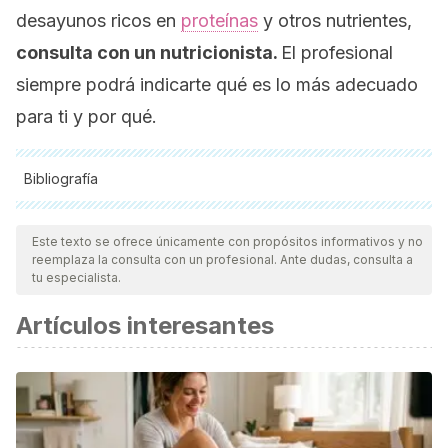
desayunos ricos en
proteínas
y otros nutrientes,
consulta con un nutricionista.
El profesional
siempre podrá indicarte qué es lo más adecuado
para ti y por qué.
Bibliografía
Todas las fuentes citadas fueron revisadas a profundidad por
nuestro equipo, para asegurar su calidad, confiabilidad,
Este texto se ofrece únicamente con propósitos informativos y no
reemplaza la consulta con un profesional. Ante dudas, consulta a
vigencia y validez.
La bibliografía de este artículo fue
tu especialista.
considerada confiable y de precisión académica o
Artículos interesantes
científica.
Lisko, D., Johnston, G., & Johnston, C. (2017). Effects of
Dietary Yogurt on the Healthy Human Gastrointestinal (GI)
Microbiome. Microorganisms. Recuperado de:
https://doi.org/10.3390/microorganisms5010006