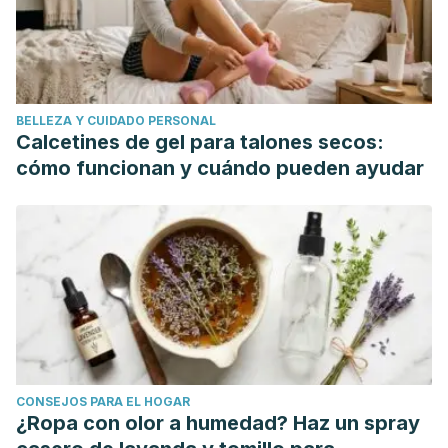
Martínez-Sanz, JM, Urdampilleta, A. NECESIDADES
NUTRICIONALES Y PLANIFICACIÓN DIETÉTICA EN
DEPORTES DE FUERZA. Motricidad. European Journal of
Human Movement [Internet]. 2012;29:95-114. Recuperado
BELLEZA Y CUIDADO PERSONAL
de:
http://www.redalyc.org/articulo.oa?id=274224827007
Calcetines de gel para talones secos:
Naclerio, Fernando. (2007). Utilización de las Proteínas y
cómo funcionan y cuándo pueden ayudar
Aminoácidos como Suplementos o Integradores Dietéticos.
PubliCE Standard. Pid: 766.
CONSEJOS PARA EL HOGAR
¿Ropa con olor a humedad? Haz un spray