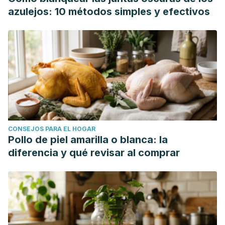
Farhangi M. Lentil Sprouts Effect On Serum Lipids of
azulejos: 10 métodos simples y efectivos
Overweight and Obese Patients with Type 2 Diabetes.
Health Promot Perspect. 2015 Oct 25;5(3):215-24. doi:
10.15171/hpp.2015.026. PMID: 26634200; PMCID:
PMC4667261.
Zhang, B., Deng, Z., Tang, Y., Chen, P. X., Liu, R., Dan
Ramdath, D., Liu, Q., Hernandez, M., & Tsao, R. (2017).
Bioaccessibility, in vitro antioxidant and anti-inflammatory
activities of phenolics in cooked green lentil (Lens
CONSEJOS PARA EL HOGAR
culinaris). Journal of Functional Foods, 32, 248–255.
Pollo de piel amarilla o blanca: la
https://doi.org/10.1016/j.jff.2017.03.004
diferencia y qué revisar al comprar
Świeca M, Gawlik-Dziki U. Effects of sprouting and
postharvest storage under cool temperature conditions on
starch content and antioxidant capacity of green pea, lentil
and young mung bean sprouts. Food Chem. 2015 Oct
15;185:99-105. doi: 10.1016/j.foodchem.2015.03.108. Epub