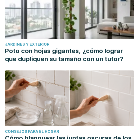
Khazaei H, Subedi M, Nickerson M, Martínez-Villaluenga C,
Frias J, Vandenberg A. Seed Protein of Lentils: Current
Status, Progress, and Food Applications.
Alimentos
. 2019; 8
(9): 391. Publicado el 4 de septiembre de 2019. Doi:
10.3390 / foods8090391
JARDINES Y EXTERIOR
Czeizel AE, Dudás I, Vereczkey A, Bánhidy F. Folate
Poto con hojas gigantes, ¿cómo lograr
deficiency and folic acid supplementation: the prevention
que dupliquen su tamaño con un tutor?
of neural-tube defects and congenital heart
defects.
Nutrients
. 2013;5(11):4760-4775. Published 2013
Nov 21. doi:10.3390/nu5114760
Chen K, Gao C, Han X, Li D, Wang H, Lu F. Co-fermentation
of lentils using lactic acid bacteria and Bacillus subtilis natto
increases functional and antioxidant components. J Food
Sci. 2020 Sep 16. doi: 10.1111/1750-3841.15349. Epub ahead
of print. PMID: 32964467.
CONSEJOS PARA EL HOGAR
Aslani Z, Mirmiran P, Alipur B, Bahadoran Z, Abbassalizade
Cómo blanquear las juntas oscuras de los