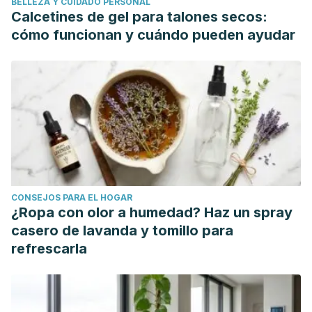
BELLEZA Y CUIDADO PERSONAL
Houshmand G, Tarahomi S, Arzi A, Goudarzi M, Bahadoram
Calcetines de gel para talones secos:
M, Rashidi-Nooshabadi M. Red Lentil Extract:
cómo funcionan y cuándo pueden ayudar
Neuroprotective Effects on Perphenazine Induced
Catatonia in Rats.
J Clin Diagn Res
. 2016;10(6):FF05–FF8.
doi:10.7860/JCDR/2016/17813.7977
Ganesan K, Xu B. Polyphenol-Rich Lentils and Their Health
Promoting Effects.
Int J Mol Sci
. 2017;18(11):2390. Published
2017 Nov 10. doi:10.3390/ijms18112390
Amarowicz R, Estrella I, Hernández T, et al. Antioxidant
activity of a red lentil extract and its fractions.
Int J Mol Sci
.
CONSEJOS PARA EL HOGAR
2009;10(12):5513–5527. Published 2009 Dec 23.
¿Ropa con olor a humedad? Haz un spray
doi:10.3390/ijms10125513
casero de lavanda y tomillo para
Graf D, Monk JM, Lepp D, et al. Cooked Red Lentils Dose-
refrescarla
Dependently Modulate the Colonic Microenvironment in
Healthy C57Bl/6 Male Mice.
Nutrients
. 2019;11(8):1853.
Published 2019 Aug 9. doi:10.3390/nu11081853