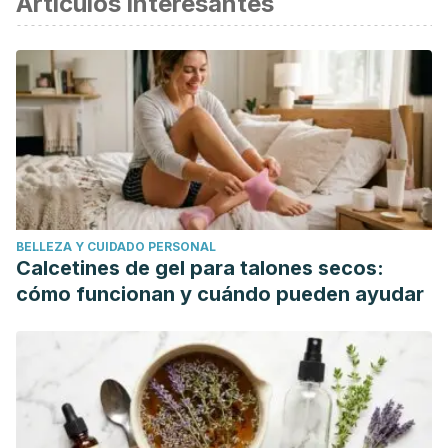
Artículos interesantes
Ten Haaf DSM., Regt MF., Visser M., Witteman BJM., et al.,
Insufficient protein intakes is highly prevalent among
physically active elderly. J Nutr Health Aging, 2018. 22 (9):
1112-1114.
West DWD., Sawan SA., Mazzulla M., Williamson W., Moore
DR., Whey protein supplementation enhances whole body
protein metabolism and performance recovery after
resistance exercise: a double blind crossover study.
BELLEZA Y CUIDADO PERSONAL
Nutrients, 2017.
Calcetines de gel para talones secos:
Spendlove J., Mitchell L., Gifford J., Hackett D., et al.,
cómo funcionan y cuándo pueden ayudar
Dietary intake of competitive bodybuilders. Sports Med,
2015. 45 (7): 1041-63.