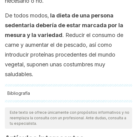
necesario o no.
De todos modos,
la dieta de una persona
sedentaria debería de estar marcada por la
mesura y la variedad
. Reducir el consumo de
carne y aumentar el de pescado, así como
introducir proteínas procedentes del mundo
vegetal, suponen unas costumbres muy
saludables.
Bibliografía
Todas las fuentes citadas fueron revisadas a profundidad por
nuestro equipo, para asegurar su calidad, confiabilidad,
Este texto se ofrece únicamente con propósitos informativos y no
reemplaza la consulta con un profesional. Ante dudas, consulta a
vigencia y validez.
La bibliografía de este artículo fue
tu especialista.
considerada confiable y de precisión académica o
científica.