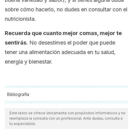
sobre cómo hacerlo, no dudes en consultar con el
nutricionista.
Recuerda que cuanto mejor comas, mejor te
sentirás
. No desestimes el poder que puede
tener una alimentación adecuada en tu salud,
energía y bienestar.
Bibliografía
Todas las fuentes citadas fueron revisadas a profundidad por
nuestro equipo, para asegurar su calidad, confiabilidad,
Este texto se ofrece únicamente con propósitos informativos y no
reemplaza la consulta con un profesional. Ante dudas, consulta a
vigencia y validez.
La bibliografía de este artículo fue
tu especialista.
considerada confiable y de precisión académica o