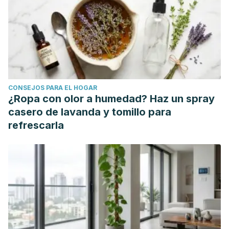
Vázquez A. UNED, Madrid. La miel, alimento de eternidad.
https://info.uned.es/geo-1-historia-antigua-
universal/PDF/Miel%2060-70.pdf
Binding, G. J. El champiñón : el alimento natural con más
CONSEJOS PARA EL HOGAR
¿Ropa con olor a humedad? Haz un spray
alto contenido proteínico. Universidad Autónoma
casero de lavanda y tomillo para
Chapingo, México. Biblioteca Central.
refrescarla