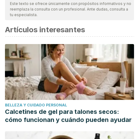
nuestro equipo, para asegurar su calidad, confiabilidad,
Este texto se ofrece únicamente con propósitos informativos y no
reemplaza la consulta con un profesional. Ante dudas, consulta a
vigencia y validez.
La bibliografía de este artículo fue
tu especialista.
considerada confiable y de precisión académica o
Artículos interesantes
científica.
García A. Instituto de Nutrición y Tecnología de los
Alimentos Universidad de Granada. El ajo: un aliado de
nuestra salud.
http://www.pulevasalud.com/ps/revista/2010/0
Ulloa A., Mondragón J., Pedro M., Rodríguez R., Vázquez
R., Alberto J., Ulloa R. La miel de abeja y su
BELLEZA Y CUIDADO PERSONAL
importancia. (2010). Ed Revista Fuente.
Calcetines de gel para talones secos:
cómo funcionan y cuándo pueden ayudar
http://dspace.uan.mx:8080/jspui/handle/1234