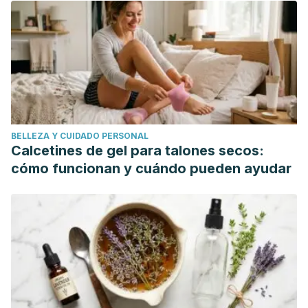
industry and coronary heart disease research.
JAMA, 2017.
Mikkelsen K., Apostolopoulos V., B vitamins and
ageing. Subcell Biochem, 2018. 90: 451-470.
Mukamal K., Lazo M., Alcohol and cardiovascular
disease. BMJ, 2017.
BELLEZA Y CUIDADO PERSONAL
Calcetines de gel para talones secos:
cómo funcionan y cuándo pueden ayudar