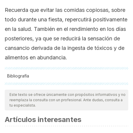
Recuerda que evitar las comidas copiosas, sobre
todo durante una fiesta, repercutirá positivamente
en la salud. También en el rendimiento en los días
posteriores, ya que se reducirá la sensación de
cansancio derivada de la ingesta de tóxicos y de
alimentos en abundancia.
Bibliografía
Todas las fuentes citadas fueron revisadas a profundidad por
nuestro equipo, para asegurar su calidad, confiabilidad,
Este texto se ofrece únicamente con propósitos informativos y no
reemplaza la consulta con un profesional. Ante dudas, consulta a
vigencia y validez.
La bibliografía de este artículo fue
tu especialista.
considerada confiable y de precisión académica o
Artículos interesantes
científica.
Kearns CE., Schmidt LA., Glantz SA., Sugar