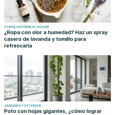
constipation rates among Canadian adults: a cost-of-illness
analysis.
Food Nutr Res
. 2015;59:28646. Published 2015
Dec 11. doi:10.3402/fnr.v59.28646
CONSEJOS PARA EL HOGAR
¿Ropa con olor a humedad? Haz un spray
casero de lavanda y tomillo para
refrescarla
JARDINES Y EXTERIOR
Poto con hojas gigantes, ¿cómo lograr