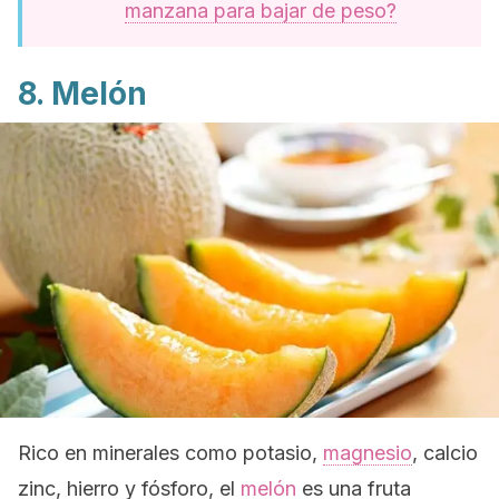
manzana para bajar de peso?
8. Melón
Rico en minerales como potasio,
magnesio
, calcio
zinc, hierro y fósforo, el
melón
es una fruta