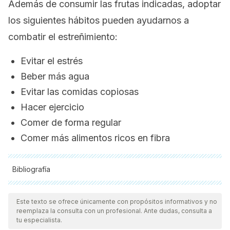
Además de consumir las frutas indicadas, adoptar
los siguientes hábitos pueden ayudarnos a
combatir el estreñimiento:
Evitar el estrés
Beber más agua
Evitar las comidas copiosas
Hacer ejercicio
Comer de forma regular
Comer más alimentos ricos en fibra
Bibliografía
Todas las fuentes citadas fueron revisadas a profundidad por
nuestro equipo, para asegurar su calidad, confiabilidad,
Este texto se ofrece únicamente con propósitos informativos y no
reemplaza la consulta con un profesional. Ante dudas, consulta a
vigencia y validez.
La bibliografía de este artículo fue
tu especialista.
considerada confiable y de precisión académica o