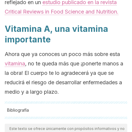
reflejado en un
estudio publicado en la revista
Critical Reviews in Food Science and Nutrition.
Vitamina A, una vitamina
importante
Ahora que ya conoces un poco más sobre esta
vitamina
, no te queda más que ¡ponerte manos a
la obra! El cuerpo te lo agradecerá ya que se
reducirá el riesgo de desarrollar enfermedades a
medio y a largo plazo.
Bibliografía
Todas las fuentes citadas fueron revisadas a profundidad por
nuestro equipo, para asegurar su calidad, confiabilidad,
Este texto se ofrece únicamente con propósitos informativos y no