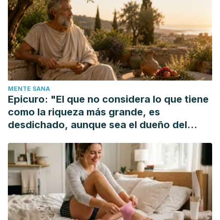
Young Pharm
. 2010;2(4):365–368. doi:10.4103/0975-
1483.71627
Guelinckx I, Tavoularis G, König J, Morin C, Gharbi H,
Gandy J. Contribution of Water from Food and Fluids to
Total Water Intake: Analysis of a French and UK Population
Surveys.
Nutrients
. 2016;8(10):630. Published 2016 Oct 14.
MENTE SANA
doi:10.3390/nu8100630
Epicuro: "El que no considera lo que tiene
Ji, L., Gao, W., Wei, J., Pu, L., Yang, J., & Guo, C. (2015). In
como la riqueza más grande, es
vivo antioxidant properties of lotus root and cucumber: A
desdichado, aunque sea el dueño del
pilot comparative study in aged subjects. Journal of
mundo"
Nutrition, Health and Aging, 19(7), 765–770.
https://doi.org/10.1007/s12603-015-0524-x
Jéquier, E., & Constant, F. (2010). Water as an essential
nutrient: The physiological basis of hydration.
European
Journal of Clinical Nutrition
. Nature Publishing Group.
https://doi.org/10.1038/ejcn.2009.111