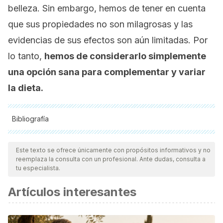
belleza. Sin embargo, hemos de tener en cuenta
que sus propiedades no son milagrosas y las
evidencias de sus efectos son aún limitadas. Por
lo tanto,
hemos de considerarlo simplemente
una opción sana para complementar y variar
la dieta.
Bibliografía
Todas las fuentes citadas fueron revisadas a profundidad por
nuestro equipo, para asegurar su calidad, confiabilidad,
Este texto se ofrece únicamente con propósitos informativos y no
reemplaza la consulta con un profesional. Ante dudas, consulta a
vigencia y validez.
La bibliografía de este artículo fue
tu especialista.
considerada confiable y de precisión académica o
Artículos interesantes
científica.
Kumar D, Kumar S, Singh J, et al. Free Radical Scavenging
and Analgesic Activities of Cucumis sativus L. Fruit Extract.
J