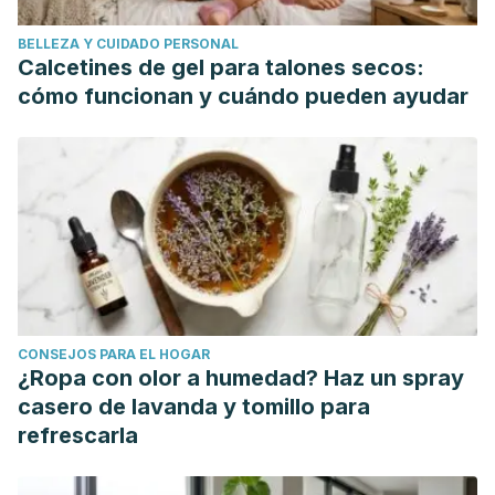
Dixit, Y., & Kar, A. (2010). Protective Role of Three
BELLEZA Y CUIDADO PERSONAL
Vegetable Peels in Alloxan Induced Diabetes Mellitus in
Calcetines de gel para talones secos:
Male Mice.
Plant Foods for Human Nutrition
,
65
(3), 284–
cómo funcionan y cuándo pueden ayudar
289. https://doi.org/10.1007/s11130-010-0175-3
Popkin BM, D'Anci KE, Rosenberg IH. Water, hydration, and
health.
Nutr Rev
. 2010;68(8):439–458. doi:10.1111/j.1753-
4887.2010.00304.x
Tang GY, Meng X, Li Y, Zhao CN, Liu Q, Li HB. Effects of
Vegetables on Cardiovascular Diseases and Related
Mechanisms.
Nutrients
. 2017;9(8):857. Published 2017 Aug
10. doi:10.3390/nu9080857
CONSEJOS PARA EL HOGAR
¿Ropa con olor a humedad? Haz un spray
casero de lavanda y tomillo para
refrescarla