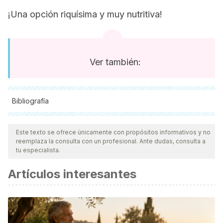
¡Una opción riquísima y muy nutritiva!
Ver también:
Bibliografía
Todas las fuentes citadas fueron revisadas a profundidad por
nuestro equipo, para asegurar su calidad, confiabilidad,
Este texto se ofrece únicamente con propósitos informativos y no
reemplaza la consulta con un profesional. Ante dudas, consulta a
vigencia y validez.
La bibliografía de este artículo fue
tu especialista.
considerada confiable y de precisión académica o
Artículos interesantes
científica.
Ke, J., & Ford-Jones, E. L. (2015). Food insecurity and
hunger: A review of the effects on children’s health and
behaviour. Paediatrics and Child Health (Canada).