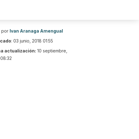
o por
Ivan Aranaga Amengual
icado
:
03 junio, 2018 01:55
ma actualización:
10 septiembre,
 08:32