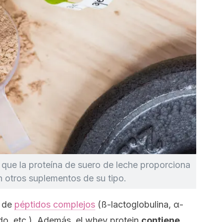
 que la proteína de suero de leche proporciona
 otros suplementos de su tipo.
o de
péptidos complejos
(ß-lactoglobulina, α-
do, etc.). Además, el
whey protein
contiene