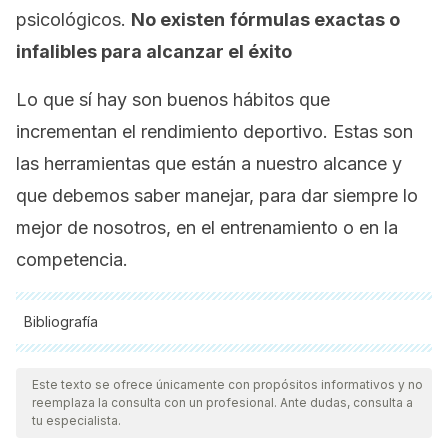
psicológicos.
No existen
fórmulas exactas o
infalibles para alcanzar el éxito
Lo que sí hay son buenos hábitos que
incrementan el rendimiento deportivo. Estas son
las herramientas que están a nuestro alcance y
que debemos saber manejar, para dar siempre lo
mejor de nosotros, en el entrenamiento o en la
competencia.
Bibliografía
Todas las fuentes citadas fueron revisadas a profundidad por
nuestro equipo, para asegurar su calidad, confiabilidad,
Este texto se ofrece únicamente con propósitos informativos y no
reemplaza la consulta con un profesional. Ante dudas, consulta a
vigencia y validez.
La bibliografía de este artículo fue
tu especialista.
considerada confiable y de precisión académica o