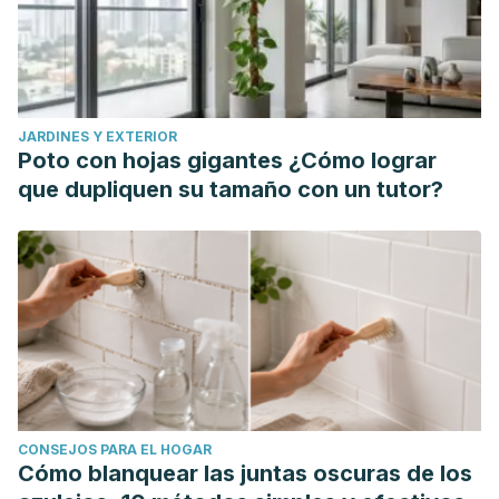
estrategias de afrontamiento. Revista de Psicología del
Deporte. 2012; 21(1): 163-170.
Olivos C, Cuevas M, Álvarez V, Jorquera C. Nutrición Para
el Entrenamiento y la Competición. Revista Médica Clínica
JARDINES Y EXTERIOR
Las Condes. 2012; 23(3): 253-261.
Poto con hojas gigantes ¿Cómo lograr
Sergeyevich Mishchenko V, Dmitriyevich Monogarov V.
que dupliquen su tamaño con un tutor?
Fisiología del deportista: bases científicas de la
preparación. Barcelona: Paidotribo, 2001.
CONSEJOS PARA EL HOGAR
Cómo blanquear las juntas oscuras de los