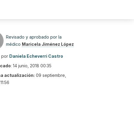
Revisado y aprobado por la
médico
Maricela Jiménez López
o por
Daniela Echeverri Castro
icado
:
14 junio, 2018 00:35
ma actualización:
09 septiembre,
11:56