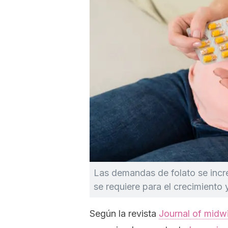
Las demandas de folato se inc
se requiere para el crecimiento y
Según la revista
Journal of midw