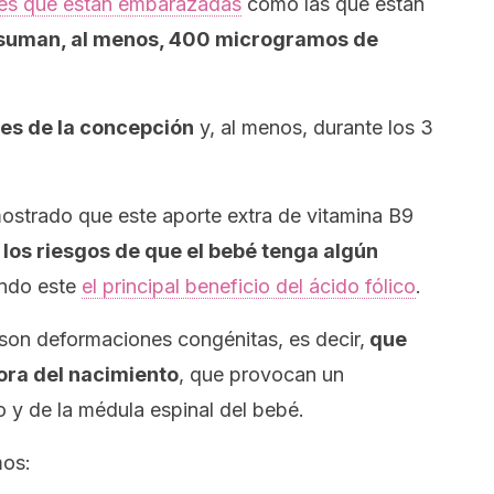
res que están embarazadas
como las que están
suman, al menos, 400 microgramos de
es de la concepción
y, al menos, durante los 3
mostrado que este aporte extra de vitamina B9
os riesgos de que el bebé tenga algún
endo este
el principal beneficio del ácido fólico
.
son deformaciones congénitas, es decir,
que
ora del nacimiento
, que provocan un
o y de la médula espinal del bebé.
mos: