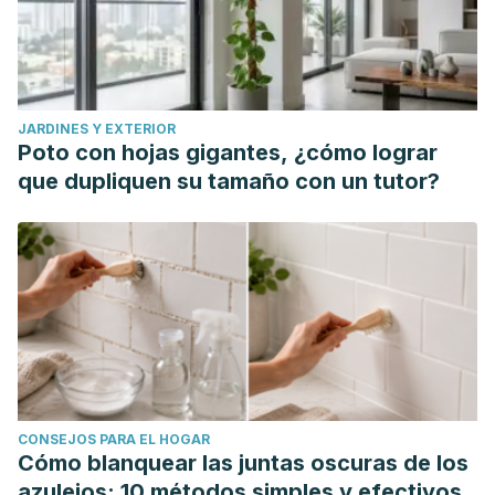
Science and Nutrition, 63
(19), 3838-3850.
https://www.tandfonline.com/doi/full/10.1080/10408398.2021
Paudel, D., Dhungana, B., Caffe, M., & Krishnan, P. (2021). A
Review of Health-Beneficial Properties of Oats.
Foods
JARDINES Y EXTERIOR
(Basel, Switzerland), 10
(11), 1-23.
Poto con hojas gigantes, ¿cómo lograr
https://pmc.ncbi.nlm.nih.gov/articles/PMC8625765/
que dupliquen su tamaño con un tutor?
Shehzad, A., Rabail, R., Munir, S., Jan, H., Fernández-
Lázaro, D., & Aadil, R. M. (2023). Impact of Oats on Appetite
Hormones and Body Weight Management: A Review.
Current Nutrition Reports, 12
(1), 66-82.
https://pmc.ncbi.nlm.nih.gov/articles/PMC9930024/
CONSEJOS PARA EL HOGAR
Cómo blanquear las juntas oscuras de los
azulejos: 10 métodos simples y efectivos