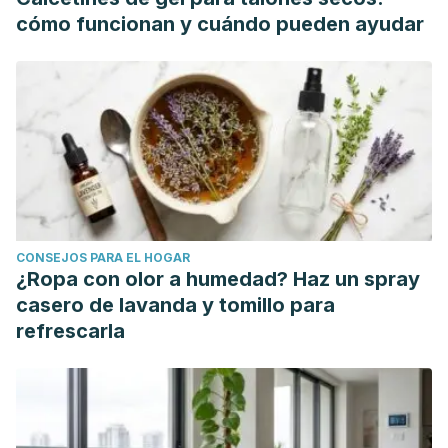
Online Publishing.
cómo funcionan y cuándo pueden ayudar
https://www.researchgate.net/publication/316426404_Effect
Fulgoni, V. L., Brauchla, M., Fleige, L., & Chu, Y. (2019).
Oatmeal-Containing Breakfast is Associated with Better Diet
Quality and Higher Intake of Key Food Groups and
Nutrients Compared to Other Breakfasts in Children.
Nutrients, 11
(5), 1-13.
https://pmc.ncbi.nlm.nih.gov/articles/PMC6567219/
Jáuregui Lobera, I. (2017). Dietas de moda, dietas milagro,
CONSEJOS PARA EL HOGAR
culto a las dietas... sin resultados / Fad diets, miracle diets,
¿Ropa con olor a humedad? Haz un spray
diet cult… but no results.
Journal of Negative and No
casero de lavanda y tomillo para
Positive Results: JONNPR, 2
(3), 90-93.
refrescarla
https://dialnet.unirioja.es/servlet/articulo?codigo=5868231
Mathews, R., Shete, V., & Chu, Y. (2023). The effect of
cereal β‐glucan on body weight and adiposity: A review of
efficacy and mechanism of action.
Critical Reviews in Food