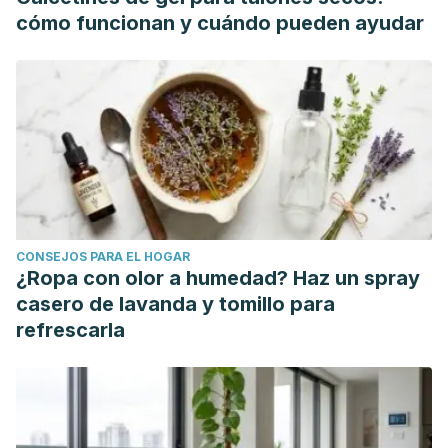
accelerates exercise performance and muscle glycolytic
cómo funcionan y cuándo pueden ayudar
and oxidative capacity in rats. Am J Physiol Regul Integr
Comp Physiol, 2017. 312 (4): 520-528.
CONSEJOS PARA EL HOGAR
¿Ropa con olor a humedad? Haz un spray
casero de lavanda y tomillo para
refrescarla