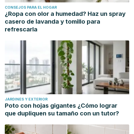
Pressure Reduction in Adults with and without
CONSEJOS PARA EL HOGAR
Hypertension: A Systematic Review and Meta-Analysis of
¿Ropa con olor a humedad? Haz un spray
Randomized Controlled Trials. Advances in nutrition
casero de lavanda y tomillo para
(Bethesda, Md.), 11(5), 1150–1160.
refrescarla
https://doi.org/10.1093/advances/nmaa041
Ibsen, D. B., Levitan, E. B., Åkesson, A., Gigante, B., & Wolk,
A. (2022). The DASH diet is associated with a lower risk of
heart failure: a cohort study. European journal of
preventive cardiology, 29(7), 1114–1123.
https://academic.oup.com/eurjpc/article/29/7/1114/6496949?
login=false
Sosa-Rosado, J. M., (2010). Tratamiento no farmacológico
JARDINES Y EXTERIOR
de la hipertensión arterial. Anales de la Facultad de
Poto con hojas gigantes ¿Cómo lograr
Medicina, 71(4),241-244. ISSN: 1025-5583.
que dupliquen su tamaño con un tutor?
https://www.redalyc.org/articulo.oa?