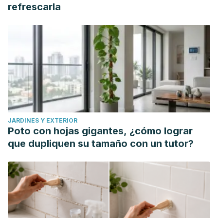
(Ananas comosus L.) by-products valorization: novel bio
refrescarla
ingredients for functional foods.
Molecules
. 26(11):
3216.
https://www.ncbi.nlm.nih.gov/pmc/articles/PMC8198275/
Tian, Y., Cai, X., Wazir, R., Wang, K., & Li, H. (2016). Water
consumption and urinary tract infections: an in vitro study.
International Urology and Nephrology.
48(6): 949-
54.
https://www.ncbi.nlm.nih.gov/pubmed/26992936
Valdevenito, P., & Álvarez, D. (2018). Infección urinaria
recurrente en la mujer.
Revista Médica Clínica Las Condes
.
JARDINES Y EXTERIOR
29(2): 222-231.
https://www.elsevier.es/es-revista-revista-
Poto con hojas gigantes, ¿cómo lograr
medica-clinica-las-condes-202-articulo-infeccion-urinaria-
que dupliquen su tamaño con un tutor?
recurrente-mujer-S0716864018300282
Zhuxuan, F., DeAnn, L., Talan, D., & Mei, Ch. (2017).
Cranberry reduces the risk of urinary tract infection
recurrence in otherwise healthy women: a systematic
review and meta-analysis.
The Journal of Nutrition.
147(12):