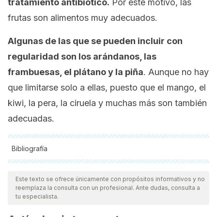
tratamiento antibiótico.
Por este motivo, las
frutas son alimentos muy adecuados.
Algunas de las que se pueden incluir con
regularidad son los arándanos, las
frambuesas, el plátano y la piña
. Aunque no hay
que limitarse solo a ellas, puesto que el mango, el
kiwi, la pera, la ciruela y muchas más son también
adecuadas.
Bibliografía
Todas las fuentes citadas fueron revisadas a profundidad por
nuestro equipo, para asegurar su calidad, confiabilidad,
Este texto se ofrece únicamente con propósitos informativos y no
reemplaza la consulta con un profesional. Ante dudas, consulta a
vigencia y validez.
La bibliografía de este artículo fue
tu especialista.
considerada confiable y de precisión académica o