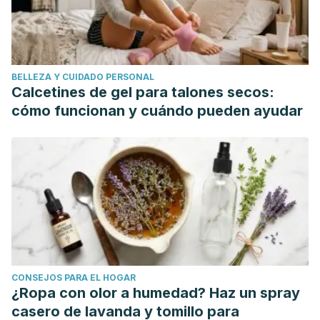
Maisto, M., Iannuzzo, F., Novellino, E., Schiano, E., Piccolo,
V., & Tenore, G. C. (2023). Natural polyphenols for
prevention and treatment of urinary tract infections.
International Journal of Molecular Sciences.
24(4):
BELLEZA Y CUIDADO PERSONAL
3277.
https://www.ncbi.nlm.nih.gov/pmc/articles/PMC9966151/
Calcetines de gel para talones secos:
Miller, J. M., Garcia, C. E., Hortsch, S. B., Guo, Y., & Schimpf,
cómo funcionan y cuándo pueden ayudar
M. O. (2017). Does instruction to eliminate coffee, tea,
alcohol, carbonated and artificially sweetened beverages
improve lower urinary tract symptoms: a prospective trial.
Journal Wound Ostomy Continence Nursery
. 43(1): 69-
79.
https://www.ncbi.nlm.nih.gov/pmc/articles/PMC4799659/
PCRM's Nutrition Guide for Clinicians. (14 de abril de 2023).
Urinary Tract Infection.
https://nutritionguide.pcrm.org/nutritionguide/view/Nutrition_G
CONSEJOS PARA EL HOGAR
Santos, D. I., Martins, C. F., Amaral, R. A., Brito, L., Saraiva, J.
¿Ropa con olor a humedad? Haz un spray
A., Vicente, A. A., & Moldao Martins, M. (2021). Pineapple
casero de lavanda y tomillo para