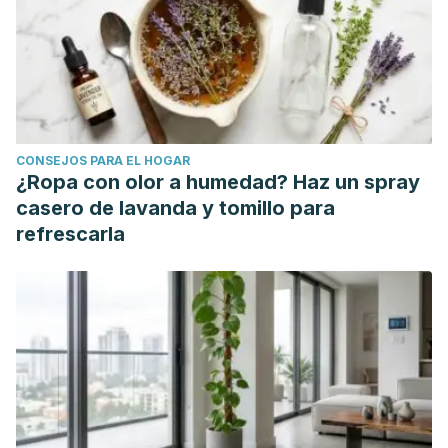
¡Conocer los hechos! Las dietas de alimentos crudos para
mascotas pueden ser peligrosas para usted y su mascota.
Administración de Alimentos y Medicamentos. Estados
Unidos; 2018. https://www.fda.gov/animal-veterinary/animal-
health-literacy/get-facts-raw-pet-food-diets-can-be-
dangerous-you-and-your-pet
CONSEJOS PARA EL HOGAR
Detectan
salmonella
en alimentos crudos para mascotas.
¿Ropa con olor a humedad? Haz un spray
Diario Veterinario. España; 2019.
casero de lavanda y tomillo para
https://www.diarioveterinario.com/t/1367043/detectan-
refrescarla
salmonella-alimentos-crudos-
mascotas#:~:text=Las%20mascotas%20no%20siempre%20mu
Getty C, Jaykus L, Luisana E, Saker K. Evaluación de la
encuesta sobre las prácticas de alimentación de los
dueños de perros y la evaluación de la higiene de los
tazones para perros en entornos domésticos. Plos One.
Estados Unidos; 2022.