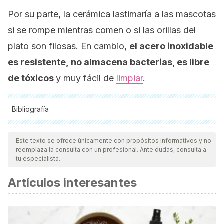
Por su parte, la cerámica lastimaría a las mascotas
si se rompe mientras comen o si las orillas del
plato son filosas. En cambio,
el acero inoxidable
es resistente,
no almacena bacterias, es
libre
de tóxicos
y muy fácil de
limpiar
.
Bibliografía
Todas las fuentes citadas fueron revisadas a profundidad por
nuestro equipo, para asegurar su calidad, confiabilidad,
Este texto se ofrece únicamente con propósitos informativos y no
reemplaza la consulta con un profesional. Ante dudas, consulta a
vigencia y validez.
La bibliografía de este artículo fue
tu especialista.
considerada confiable y de precisión académica o
Artículos interesantes
científica.
Bisfenol A. Autoridad Europea de Seguridad Alimentarias.
https://www.efsa.europa.eu/es/topics/topic/bisphenol