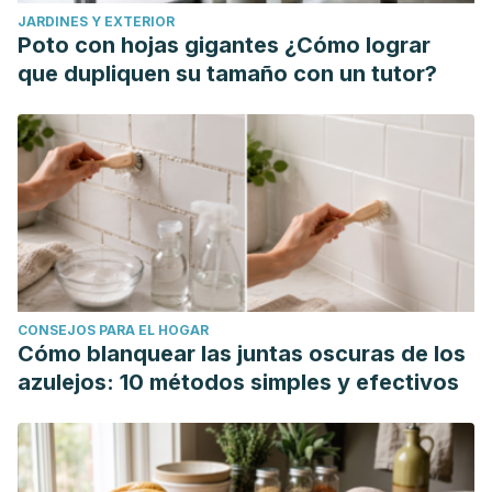
https://journals.plos.org/plosone/article?
JARDINES Y EXTERIOR
id=10.1371/journal.pone.0259478
Poto con hojas gigantes ¿Cómo lograr
La
E. Coli
y la seguridad de los alimentos. Centros para el
que dupliquen su tamaño con un tutor?
Control y la Prevención de las Enfermedades. Estados
Unidos; 2022.
https://www.cdc.gov/foodsafety/es/communication/ecoli-
and-food-safety.html
La
Salmonella
y los alimentos. Centros para el Control y la
Prevención de Enfermedades. Estados Unidos; 2022.
https://www.cdc.gov/foodsafety/es/communication/salmonella
and-food-
CONSEJOS PARA EL HOGAR
sp.html#:~:text=La%20Salmonella%20es%20una%20bacte
Cómo blanquear las juntas oscuras de los
azulejos: 10 métodos simples y efectivos