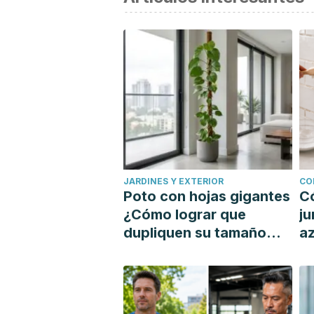
JARDINES Y EXTERIOR
CO
Poto con hojas gigantes
C
¿Cómo lograr que
ju
dupliquen su tamaño
az
con un tutor?
si