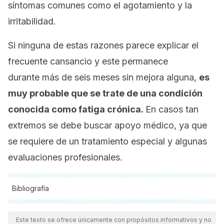
síntomas comunes como el agotamiento y la
irritabilidad.
Si ninguna de estas razones parece explicar el
frecuente cansancio y este permanece
durante más de seis meses sin mejora alguna,
es
muy probable que se trate de una condición
conocida como fatiga crónica.
En casos tan
extremos se debe buscar apoyo médico, ya que
se requiere de un tratamiento especial y algunas
evaluaciones profesionales.
Bibliografía
Todas las fuentes citadas fueron revisadas a profundidad por
nuestro equipo, para asegurar su calidad, confiabilidad,
Este texto se ofrece únicamente con propósitos informativos y no