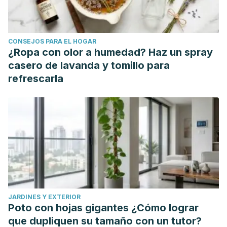
Enciclopedia Humanidades. (s.f.). Pienso, luego existo.
Consultado el 20 de febrero de 2023. Disponible en:
https://humanidades.com/pienso-luego-existo/
CONSEJOS PARA EL HOGAR
Enciclopedia de Filosofía de Stanford. (s.f.).
René
¿Ropa con olor a humedad? Haz un spray
Descartes.
Consultado el 10 mayo de 2022. Disponible en:
casero de lavanda y tomillo para
https://plato.stanford.edu/entries/descartes/
refrescarla
Pineda D. (2008). Una lectura del discurso del método
desde la perspectiva del conocimiento. Universitas
Philosophica, 25(50): 41-61. Disponible en:
https://www.redalyc.org/articulo.oa?id=409534414003
Xiol, J.(2015).
Descartes, un filosofo más allá de toda duda.
Batiscafo
.
Disponible en:
https://revistas.ucm.es/index.php/ASEM/article/view/56842
JARDINES Y EXTERIOR
Poto con hojas gigantes ¿Cómo lograr
que dupliquen su tamaño con un tutor?