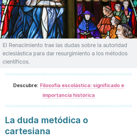
El Renacimiento trae las dudas sobre la autoridad
eclesiástica para dar resurgimiento a los métodos
científicos.
:
Descubre
Filosofía escolástica: significado e
importancia histórica
La duda metódica o
cartesiana