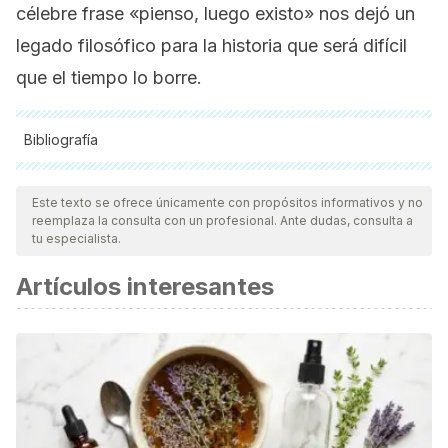
célebre frase «pienso, luego existo» nos dejó un
legado filosófico para la historia que será difícil
que el tiempo lo borre.
Bibliografía
Todas las fuentes citadas fueron revisadas a profundidad por
nuestro equipo, para asegurar su calidad, confiabilidad,
Este texto se ofrece únicamente con propósitos informativos y no
reemplaza la consulta con un profesional. Ante dudas, consulta a
vigencia y validez.
La bibliografía de este artículo fue
tu especialista.
considerada confiable y de precisión académica o
Artículos interesantes
científica.
Daturi, D. E. (2011). El sentido de la obra de Descartes a la
luz de la tradición y su valor prospectivo.
CIENCIA ergo-
sum, Revista Científica Multidisciplinaria de
Prospectiva
,
18
(3), 275-282. Disponible en:
https://www.redalyc.org/articulo.oa?id=10420073009