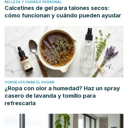
BELLEZA Y CUIDADO PERSONAL
Marco. Gasbarrini, Giovanni. Addolorato, Giovanni. (2008).
Calcetines de gel para talones secos:
European Journal of Internal Medicine. Acute alcohol
cómo funcionan y cuándo pueden ayudar
intoxication.
https://doi.org/10.1016/j.ejim.2007.06.033
NCBI. (2007). Cigarette smoke and adverse health effects:
An overview of research trends and future needs.
https://www.ncbi.nlm.nih.gov/pmc/articles/PMC2733016/
Medical News Today. (2018). Are apple seeds poisonous?
https://www.medicalnewstoday.com/articles/318706.php
Science Notes. (2015). Yes, Apple Seeds and Cherry Pits
Contain Cyanide.
https://sciencenotes.org/yes-apple-
CONSEJOS PARA EL HOGAR
seeds-and-cherry-pits-contain-cyanide/
¿Ropa con olor a humedad? Haz un spray
HealthLinePlus. (2018). Potassium.
casero de lavanda y tomillo para
https://www.healthline.com/health/potassium#deficiency
refrescarla
NCBI. (2003). Distinguishing between salt poisoning and
hypernatraemic dehydration in children.
https://www.ncbi.nlm.nih.gov/pmc/articles/PMC1128889/