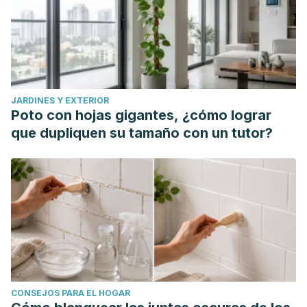
Toxnet. CAPSAICIN.
https://toxnet.nlm.nih.gov/cgi-
bin/sis/search/a?dbs
+hsdb:@term+@DOCNO+954
Harvard Health Publishing. (2014). Eating too much added
sugar increases the risk of dying with heart disease.
https://www.health.harvard.edu/blog/eating-too-much-
JARDINES Y EXTERIOR
added-sugar-increases-the-risk-of-dying-with-heart-
Poto con hojas gigantes, ¿cómo lograr
disease-201402067021
que dupliquen su tamaño con un tutor?
CONSEJOS PARA EL HOGAR