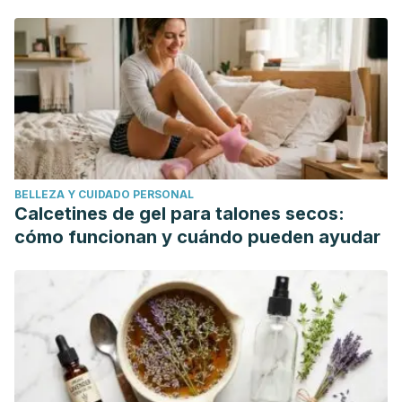
https://www.acog.org/Patients/Search-Patient-Education-
mundo"
Pamphlets-Spanish/Files/La-preparacion-para-una-cirugia?
IsMobileSet=false
Journal of the Royal Society of Medicine. (2003).
https://www.ncbi.nlm.nih.gov/pmc/articles/PMC539394/
BELLEZA Y CUIDADO PERSONAL
Calcetines de gel para talones secos:
cómo funcionan y cuándo pueden ayudar