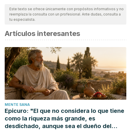
nuestro equipo, para asegurar su calidad, confiabilidad,
Este texto se ofrece únicamente con propósitos informativos y no
reemplaza la consulta con un profesional. Ante dudas, consulta a
vigencia y validez.
La bibliografía de este artículo fue
tu especialista.
considerada confiable y de precisión académica o
Artículos interesantes
científica.
Zago, L., Dupraz, H., Torino, F., and Río, M.E. (2010). Estado
nutricional preoperatorio y riesgo quirúrgico. Identificación
de marcadores bioquímicos promisorios. Nutricion
Hospitalaria
25
, 91–98.
Alam, F., Islam, M.A., Gan, S.H., and Khalil, M.I. (2014). Honey:
A potential therapeutic agent for managing diabetic
wounds. Evidence-Based Complementary and Alternative
Medicine
2014
.
MENTE SANA
Barnes, J. (2005). Plantas medicinales. Kurtziana.
Epicuro: "El que no considera lo que tiene
The American College of Obstetricians and Ginecologists.
como la riqueza más grande, es
La preparación para una cirugía.
desdichado, aunque sea el dueño del