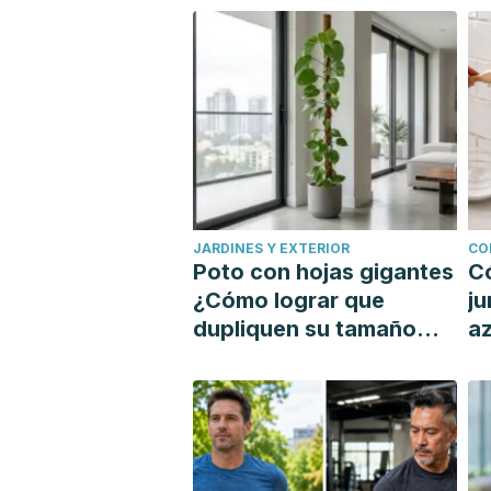
JARDINES Y EXTERIOR
CO
Poto con hojas gigantes
C
¿Cómo lograr que
ju
dupliquen su tamaño
az
con un tutor?
si