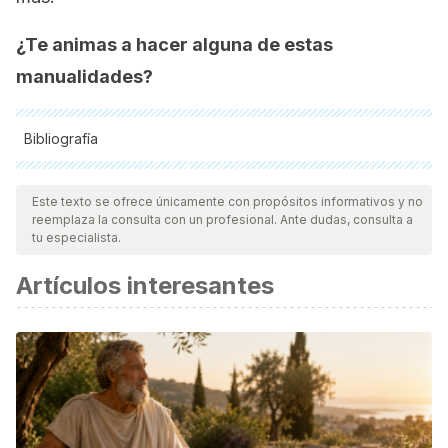
¿Te animas a hacer alguna de estas
manualidades?
Bibliografía
Todas las fuentes citadas fueron revisadas a profundidad por
nuestro equipo, para asegurar su calidad, confiabilidad,
Este texto se ofrece únicamente con propósitos informativos y no
reemplaza la consulta con un profesional. Ante dudas, consulta a
vigencia y validez.
La bibliografía de este artículo fue
tu especialista.
considerada confiable y de precisión académica o
Artículos interesantes
científica.
Rognoli, V., Bianchini, M., Maffei, S., & Karana, E. (2015). DIY
materials. Materials and Design.
https://doi.org/10.1016/j.matdes.2015.07.020
Mckeehan, L. W. (1956). Do it yourself. Physics Today.
https://doi.org/10.1063/1.3059787