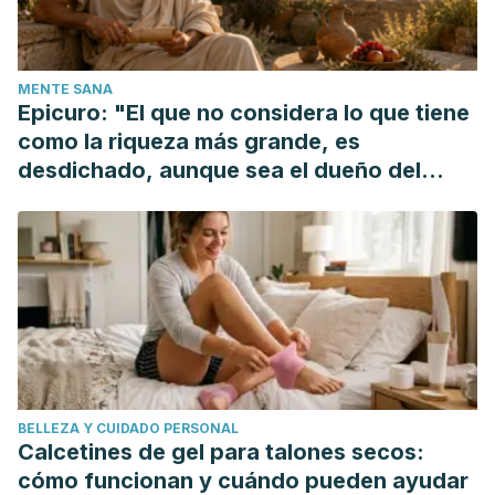
Finn, D. (2014). DIY urbanism: implications for cities. Journal
of Urbanism.
https://doi.org/10.1080/17549175.2014.891149
Buechley, L., Rosner, D. K., Paulos, E., & Williams, A. (2009).
MENTE SANA
DIY for CHI: Methods, Communities, and Values of Reuse
Epicuro: "El que no considera lo que tiene
and Customization. Proceedings of the Annual ACM
como la riqueza más grande, es
Conference on Human Factors in Computing Systems
desdichado, aunque sea el dueño del
(CHI).
https://doi.org/10.1145/1520340.1520750
mundo"
BELLEZA Y CUIDADO PERSONAL
Calcetines de gel para talones secos:
cómo funcionan y cuándo pueden ayudar