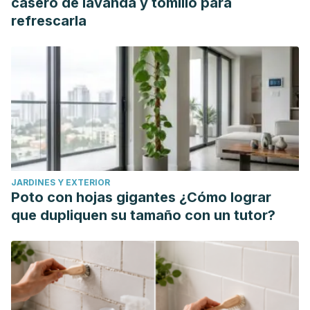
casero de lavanda y tomillo para
Castro, H. & Munevar, Ó. (2013). Mejoramiento químico de
refrescarla
suelos ácidos mediante el uso combinado de materiales
encalantes.
Revista U.D.C.A Actualidad & Divulgación
Científica
, vol.
16
(2), 409-416.
http://www.scielo.org.co/scielo.php?script=sci_
Celaya-Michel, H. & Castellanos-Villegas A. (2011).
Mineralización de nitrógeno en el suelo de zonas áridas y
semiáridas.
Terra Latinoamericana
, vol.
29
(3), pp. 343-356.
http://www.scielo.org.mx/scielo.php?
JARDINES Y EXTERIOR
script=sci_arttext&pid=S0187-
Poto con hojas gigantes ¿Cómo lograr
Fernández, M. T. (2007). Fósforo: amigo o enemigo.
que dupliquen su tamaño con un tutor?
ICIDCA
, vol. XLI(2), pp. 51-57.
https://www.redalyc.org/pdf/2231/223114970009.pdf
VITRA. (2020). La importancia del nitrógeno en las plantas.
https://www.agrovitra.com/media/2022/12/Importancia-del-
Nitrogeno-en-las-plantas-Fernanda-Habit.pdf