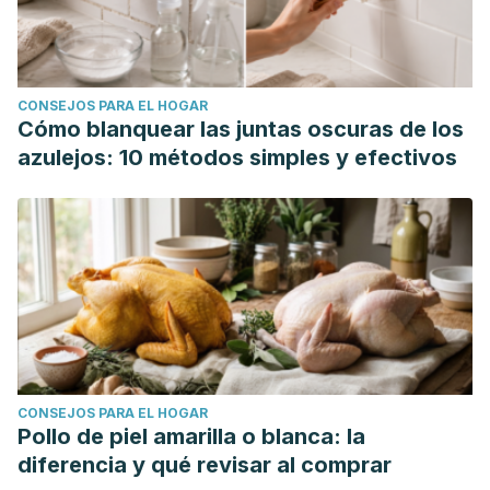
PennState. (S.F). Deficiencia de Fósforo. Consultado el 05
de enero de 2023.
https://plantscience.psu.edu/research/labs/roots/methods/me
CONSEJOS PARA EL HOGAR
de-investigacion/observando-los-desordenes-
Cómo blanquear las juntas oscuras de los
nutricionales-de-las-plantas/deficiencia-de-
azulejos: 10 métodos simples y efectivos
fosforo#:~:text=La%20deficiencia%20de%20f%C3%B3sfor
CONSEJOS PARA EL HOGAR
Pollo de piel amarilla o blanca: la
diferencia y qué revisar al comprar