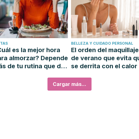
ETAS
BELLEZA Y CUIDADO PERSONAL
uál es la mejor hora
El orden del maquillaje
ara almorzar? Depende
de verano que evita q
s de tu rutina que del
se derrita con el calor
loj
Cargar más...