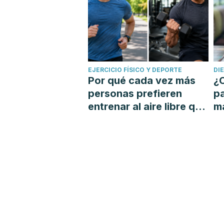
EJERCICIO FÍSICO Y DEPORTE
DI
Por qué cada vez más
¿C
personas prefieren
p
entrenar al aire libre que
má
ir al gimnasio
re