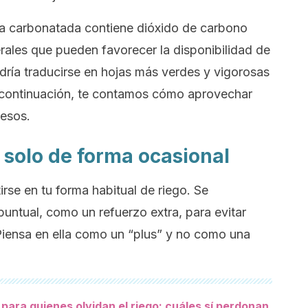
gua carbonatada contiene dióxido de carbono
erales que pueden favorecer la disponibilidad de
odría traducirse en hojas más verdes y vigorosas
 A continuación, te contamos cómo aprovechar
cesos.
 solo de forma ocasional
rse en tu forma habitual de riego. Se
untual, como un refuerzo extra, para evitar
o. Piensa en ella como un “plus” y no como una
 para quienes olvidan el riego: cuáles sí perdonan