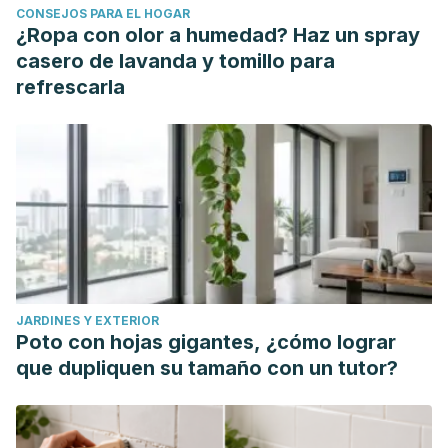
CONSEJOS PARA EL HOGAR
con infertilidad. Ginecología y Obstetricia de México,
¿Ropa con olor a humedad? Haz un spray
82(02), 143-153.
casero de lavanda y tomillo para
Lage, P. R., Suárez, A. V., & Rodríguez, M. A. (2012).
refrescarla
Metrorragia de primer trimestre. Cuadernos de atención
primaria, 18(4), 332.
JARDINES Y EXTERIOR
Poto con hojas gigantes, ¿cómo lograr
que dupliquen su tamaño con un tutor?