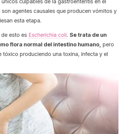
 únicos culpables de la gastroenteritis en el
s son agentes causales que producen vómitos y
iesan esta etapa.
 de esto es
Escherichia coli
.
Se trata de un
mo flora normal del intestino humano,
pero
 tóxico produciendo una toxina, infecta y el