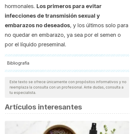
hormonales.
Los primeros para evitar
infecciones de transmisión sexual y
embarazos no deseados
, y los últimos solo para
no quedar en embarazo, ya sea por el semen o
por el líquido preseminal.
Bibliografía
Todas las fuentes citadas fueron revisadas a profundidad por
nuestro equipo, para asegurar su calidad, confiabilidad,
Este texto se ofrece únicamente con propósitos informativos y no
reemplaza la consulta con un profesional. Ante dudas, consulta a
vigencia y validez.
La bibliografía de este artículo fue
tu especialista.
considerada confiable y de precisión académica o
Artículos interesantes
científica.
Butler Tobah Y. Can you get pregnant from pre-ejaculation
fluid? Mayo Clinic. 2020.
Chughtai B, Sawas A, O’Malley RL, Naik RR, Ali Khan S,