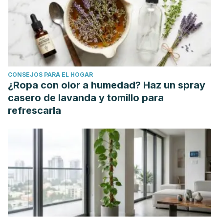
Pentyala S. A neglected gland: a review of Cowper’s gland.
Int J Androl. 2005;28(2):74-77. Disponible en
https://pubmed.ncbi.nlm.nih.gov/15811067/.
Killick SR, Leary C, Trussell J, Guthrie KA. Sperm content of
pre-ejaculatory fluid. Hum Fertil (Camb). 2011;14(1):48-52.
CONSEJOS PARA EL HOGAR
Disponible en https://pubmed.ncbi.nlm.nih.gov/21155689/.
¿Ropa con olor a humedad? Haz un spray
Kovavisarach E, et. al. (2016). Presence of sperm in pre-
casero de lavanda y tomillo para
ejaculatory fluid of healthy males. J Med Assoc Thai
refrescarla
2016;99. Disponible en
https://pubmed.ncbi.nlm.nih.gov/27266214/.
Vásquez F, Hérnandez F, Escobar A, Vásquez D, Orozco E,
Vizcaíno I, et al. Determinación de la presencia o ausencia
de espermatozoides en el líquido pre eyaculatorio.
Universidad del Norte. 2017.