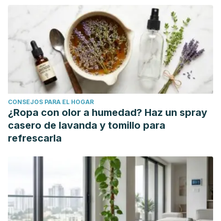
Joan Miró, Pablo Picasso, Salvador Dalí, Wassily Kandisky.
https://dspace.carm.es/jspui/bitstream/20.500.11914/2223/1/12
Texto%20Completo%201%20Peque%c3%b1os%20pintore
Centro para el control y prevención de enfermedades.
Ejemplos de rutinas familiares [Internet]. Centro para el
control y prevención de enfermedades. 5 de agosto de
2016 [citado 3/12/2020]. Disponible
CONSEJOS PARA EL HOGAR
en: https://www.cdc.gov/parents/spanish/essentials/structure/
¿Ropa con olor a humedad? Haz un spray
family.html
casero de lavanda y tomillo para
Cubero Venegas, Carmen María. La disciplina en el aula:
refrescarla
Reflexiones en torno a los procesos de comunicación.
Revista Electrónica "Actualidades Investigativas en
Educación", julio-diciembre, 2004.vol. 4, núm. 2, p. 7
Cuicas Zuleyvic. Qué evaluar para elegir un jardín de
infancia [Internet]. Eres Mamá. 27 abril, 2020 [citado
3/12/2020]. Disponible en: https://eresmama.com/que-