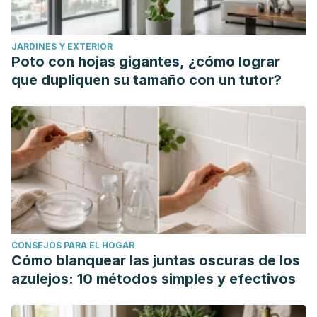
evaluar-para-elegir-un-jardin-de-infancia/
Gil G., Marielba; Sánchez G., Olga. Educación inicial o
JARDINES Y EXTERIOR
preescolar: el niño y la niña menores de tres años. Algunas
Poto con hojas gigantes, ¿cómo lograr
orientaciones a los docentes. Educere. octubre-diciembre,
que dupliquen su tamaño con un tutor?
2004; volumen 8: pp. 535-543
Healthy children. ¿Está listo su niño para entrar al kínder?
[Internet]. Healthy children. 7/23/2019 [citado 3/12/2020].
Disponible
en:
https://www.healthychildren.org/Spanish/ages-
stages/preschool/Paginas/Is-Your-Child-Ready-for-
School.aspx
Healthy children. La importancia de las rutinas de la familia
CONSEJOS PARA EL HOGAR
[Internet]. Healthy children. 2/19/2020 [citado 3/12/2020].
Cómo blanquear las juntas oscuras de los
Disponible en:
azulejos: 10 métodos simples y efectivos
https://www.healthychildren.org/Spanish/family-life/family-
dynamics/Paginas/the-importance-of-family-