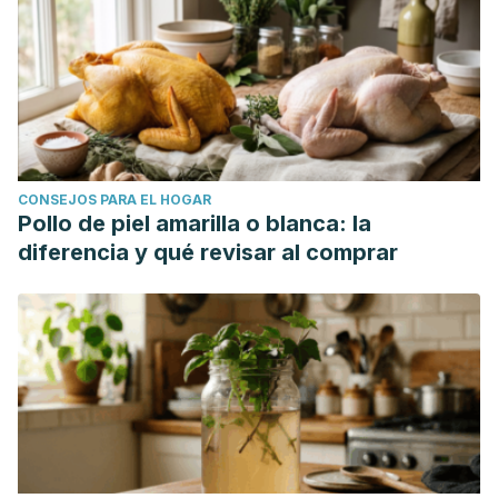
routines.aspx#:~:text=Todas%20las%20familias%20necesi
¿Por qué los niños necesitan tener amigos? [
Internet
].
FAROS; 2016 [citado 03/12/2020]. Disponible
en:
https://faros.hsjdbcn.org/es/articulo/ninos-necesitan-
tener-
amigos#:~:text=est%C3%A1n%20los%20amigos%3F-,Las%
CONSEJOS PARA EL HOGAR
Oyarce, M. F. M., & Fierro, A. A. (2015). Cognición, juego y
Pollo de piel amarilla o blanca: la
aprendizaje: una propuesta para el área de la primera
diferencia y qué revisar al comprar
infancia.
Revista Infancia, Educación y Aprendizaje
,
1
(1),
162-177.
https://rcs.uv.cl/index.php/IEYA/article/view/576/592
Roa Muñoz, J. M.
(2018)
Multidisciplinarte.
https://repository.udistrital.edu.co/bitstream/handle/1134
sequence=1&isAllowed=y
Solano, A. A., & Chornet, V. G. (2018). El arte en la primera
infacia: propuestas destacables.
Revista sobre la infancia y