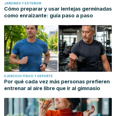
JARDINES Y EXTERIOR
la adolescencia
, (15), 70-97.
Cómo preparar y usar lentejas germinadas
https://polipapers.upv.es/index.php/reinad/article/view/9600
como enraizante: guía paso a paso
VILCA, Daniela y FARKAS, Chamarrita.
Lenguaje y Uso de
Etiquetas Emocionales: Su Relación con el Desarrollo
Socioemocional en Niños de 30 Meses que Asisten a
Jardín Infantil.
https://www.scielo.cl/scielo.php?pid=S0718-
22282019000200110&script=sci_arttext
EJERCICIO FÍSICO Y DEPORTE
Por qué cada vez más personas prefieren
entrenar al aire libre que ir al gimnasio