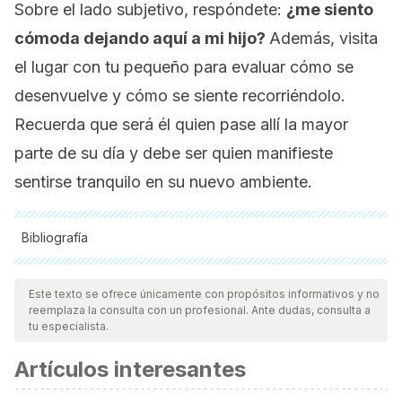
Sobre el lado subjetivo, respóndete:
¿me siento
cómoda dejando aquí a mi hijo?
Además, visita
el lugar con tu pequeño para evaluar cómo se
desenvuelve y cómo se siente recorriéndolo.
Recuerda que será él quien pase allí la mayor
parte de su día y debe ser quien manifieste
sentirse tranquilo en su nuevo ambiente.
Bibliografía
Todas las fuentes citadas fueron revisadas a profundidad por
nuestro equipo, para asegurar su calidad, confiabilidad,
Este texto se ofrece únicamente con propósitos informativos y no
reemplaza la consulta con un profesional. Ante dudas, consulta a
vigencia y validez.
La bibliografía de este artículo fue
tu especialista.
considerada confiable y de precisión académica o
Artículos interesantes
científica.
Caravaca Iniesta, S. (2018). Pequeños pintores en acción: