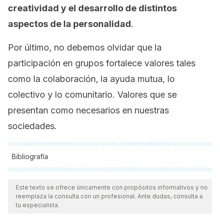
creatividad y el desarrollo de distintos
aspectos de la personalidad
.
Por último, no debemos olvidar que la
participación en grupos fortalece valores tales
como la colaboración, la ayuda mutua, lo
colectivo y lo comunitario. Valores que se
presentan como necesarios en nuestras
sociedades.
Bibliografía
Todas las fuentes citadas fueron revisadas a profundidad por
nuestro equipo, para asegurar su calidad, confiabilidad,
Este texto se ofrece únicamente con propósitos informativos y no
reemplaza la consulta con un profesional. Ante dudas, consulta a
vigencia y validez.
La bibliografía de este artículo fue
tu especialista.
considerada confiable y de precisión académica o