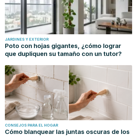
content/uploads/sites/66/2015/09/Alonso-
Arbiol_2002_Insecure-attachment-gender-roles-and-
interpersonal-dependency.pdf
Garrido-Rojas, L.
(2006). Apego, emoción y regulación
JARDINES Y EXTERIOR
emocional. Implicaciones para la salud.
Revista
Poto con hojas gigantes, ¿cómo lograr
latinoamericana de psicología
,
38
(3), 493-507.
que dupliquen su tamaño con un tutor?
https://www.redalyc.org/pdf/805/80538304.pdf
CONSEJOS PARA EL HOGAR
Cómo blanquear las juntas oscuras de los