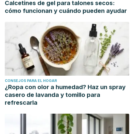
Calcetines de gel para talones secos:
Conductuales-Marta-Isabel.-C.pdf
cómo funcionan y cuándo pueden ayudar
Ramírez, M. A.
(2005). Padres y desarrollo de los hijos:
prácticas de crianza.
Estudios pedagógicos (Valdivia)
,
31
(2), 167-177.
https://scielo.conicyt.cl/scielo.php?
pid=s0718-07052005000200011&script=sci_arttext
Páez, D., Fernández, I., Campos, M., Zubieta, E., &
Casullo, M.
(2006). Apego seguro, vínculos parentales,
clima familiar e inteligencia emocional: socialización,
regulación y bienestar.
Ansiedad y estrés
,
12
(2-3), 329-341.
CONSEJOS PARA EL HOGAR
https://www2.uned.es/dpto-psicologia-social-y-
¿Ropa con olor a humedad? Haz un spray
organizaciones/paginas/profesores/Itziar/IE_AEstres06.pdf
casero de lavanda y tomillo para
Alonso–Arbiol, I., Shaver, P. R., & Yárnoz, S.
(2002).
refrescarla
Insecure attachment, gender roles, and interpersonal
dependency in the Basque Country.
Personal relationships
,
9
(4), 479-490.
https://adultattachment.faculty.ucdavis.edu/wp-