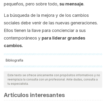
pequeños, pero sobre todo,
su mensaje
.
La búsqueda de la mejora y de los cambios
sociales debe venir de las nuevas generaciones.
Ellos tienen la llave para concienciar a sus
contemporáneos y
para liderar grandes
cambios.
Bibliografía
Todas las fuentes citadas fueron revisadas a profundidad por
nuestro equipo, para asegurar su calidad, confiabilidad,
Este texto se ofrece únicamente con propósitos informativos y no
reemplaza la consulta con un profesional. Ante dudas, consulta a
vigencia y validez.
La bibliografía de este artículo fue
tu especialista.
considerada confiable y de precisión académica o
Artículos interesantes
científica.
Aisenberg, S., & Melamud, E. (2004).
Niños cristal: un