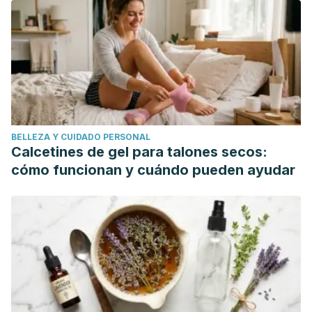
puente al corazón
. Editorial Kier.
Cañete, I. (2022).
Crianças Cristal: A transformação do ser
humano
. Digitaliza Conteudo.
Rother, Steve. (2011).
Re-member (A Handbook for Human
Evolution).
Lightworker Publication.
Virtue, D. (2003).
Los niños de cristal
. Obelisco.
https://www.academia.edu/22819764/LOS_NI%C3%91OS_DE_
BELLEZA Y CUIDADO PERSONAL
Calcetines de gel para talones secos:
cómo funcionan y cuándo pueden ayudar