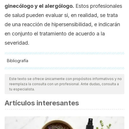
ginecólogo y el alergólogo.
Estos profesionales
de salud pueden evaluar si, en realidad, se trata
de una reacción de hipersensibilidad, e indicarán
en conjunto el tratamiento de acuerdo a la
severidad.
Bibliografía
Todas las fuentes citadas fueron revisadas a profundidad por
nuestro equipo, para asegurar su calidad, confiabilidad,
Este texto se ofrece únicamente con propósitos informativos y no
reemplaza la consulta con un profesional. Ante dudas, consulta a
vigencia y validez.
La bibliografía de este artículo fue
tu especialista.
considerada confiable y de precisión académica o
Artículos interesantes
científica.
Allam, J., Haidl, G., Novak, N. (2015) Spermaallergie.
Der
Hautarzt; 66
, 919–923.
https://link.springer.com/article/10.1007/s00105-015-3710-1