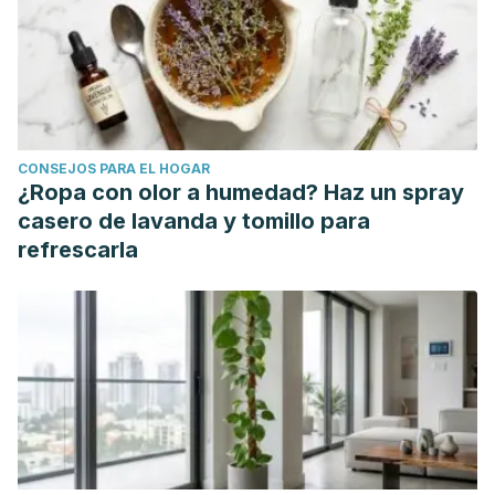
Franco, L., Puerta, J., Cadavid, A., Cardona, W. (2013)
Alergia al semen.
Revista Cubana de Obstetricia y
Ginecología,
39(4).
http://scielo.sld.cu/scielo.php?
pid=S0138-
600X2013000400007&script=sci_arttext&tlng=en
CONSEJOS PARA EL HOGAR
Gupta, S., Kumar, A. (2017) The Human Semen.
Basics of
¿Ropa con olor a humedad? Haz un spray
Human Andrology;
163-170.
casero de lavanda y tomillo para
https://www.researchgate.net/publication/318675680_The_
refrescarla
Janz, E. (Octubre 2019). Semen contact allergy. DermNet
Case Studies. Consultado el 8 de marzo del 2023.
https://dermnetnz.org/topics/semen-contact-allergy
Lavery, W., Stevenson, M., Bernstein, J. (2020). An
Overview of Seminal Plasma Hypersensitivity and
Approach to Treatment.
The Journal of Allergy and Clinical
Immunology: In Practice; 8
(9):2937-2942.
https://www.sciencedirect.com/science/article/abs/pii/S221