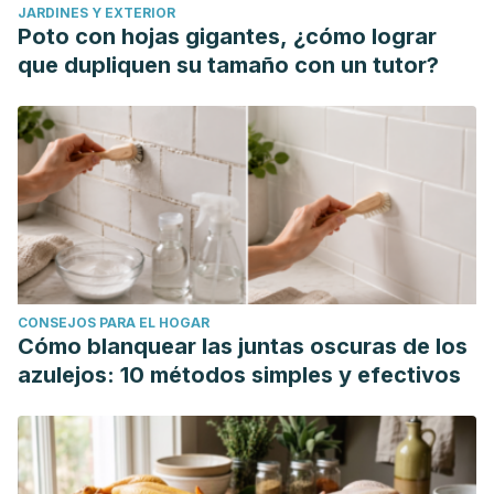
JARDINES Y EXTERIOR
Mandal, A. (13 de junio de 2023) Semen Allergy. News
Poto con hojas gigantes, ¿cómo lograr
Medical Life Sciences. Consultado el 8 de marzo del 2023.
que dupliquen su tamaño con un tutor?
https://www.news-medical.net/health/Semen-Allergy.aspx
Genetic and Rare Diseases Information Center (19 de junio
de 2017)
Síndrome de enfermedad postorgásmica
. GARD.
Consultado el 8 de marzo del 2023.
https://rarediseases.info.nih.gov/espanol/13088/sindrome-
de-enfermedad-postorgasmica
Song, W. (2011) Human seminal plasma allergy: successful
pregnancy after prophylactic anti-histamine treatment.
Asia
CONSEJOS PARA EL HOGAR
Pacific Allergy; 1
(3): 168–171.
Cómo blanquear las juntas oscuras de los
https://www.ncbi.nlm.nih.gov/pmc/articles/PMC3206244/
azulejos: 10 métodos simples y efectivos
Yu, N., Taro, S., Shinya, I., Suekata, Y., Kotaro, M. (2015)
Seminal Plasma Allergy: A Literature Revie. Journal of
General and Family Medicine (16) 4, 265–270.
https://onlinelibrary.wiley.com/doi/10.14442/jgfm.16.4_265