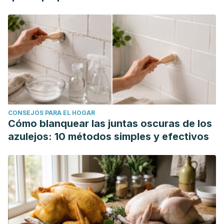
https://onlinelibrary.wiley.com/doi/10.5402/2011/261464
Reed, B., Plegue, M., Harlow, S., Haefner, H., & Sen, A.
(2017). Does Degree of Vulvar Sensitivity Predict
Vulvodynia Characteristics and Prognosis?
The Journal of
Pain, 18
(2), 113–123.
https://www.jpain.org/article/S1526-
5900(16)30265-6/fulltext
Romanello, J., Myers, M., Nico, E., & Rubin, R. (2023).
Clitoral adhesions: a review of the literature.
Sexual
CONSEJOS PARA EL HOGAR
Medicine Reviews
,
11
(3), 196-201.
Cómo blanquear las juntas oscuras de los
https://pubmed.ncbi.nlm.nih.gov/36973166/
azulejos: 10 métodos simples y efectivos
Shallcross, R., Dickson, J., Nunns, D., Mackenzie, C., &
Kiemle, G. (2017). Women’s Subjective Experiences of
Living with Vulvodynia: A Systematic Review and Meta-
Ethnography.
Archives of Sexual Behavior, 47
(3), 577–595.
https://link.springer.com/article/10.1007/s10508-017-1026-1