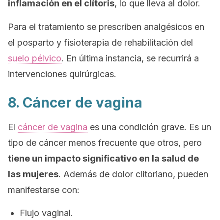
inflamación en el clítoris
, lo que lleva al dolor.
Para el tratamiento se prescriben analgésicos en
el posparto y fisioterapia de rehabilitación del
suelo pélvico
. En última instancia, se recurrirá a
intervenciones quirúrgicas.
8. Cáncer de vagina
El
cáncer de vagina
es una cond
ición grave. Es un
tipo de cánc
er meno
s frecuen
te que otro
s
, pero
tiene
un impa
cto significativo en
la salud
de
las mujeres
. Además de dolor clitoriano, pueden
manifestarse con:
Flujo vaginal
.