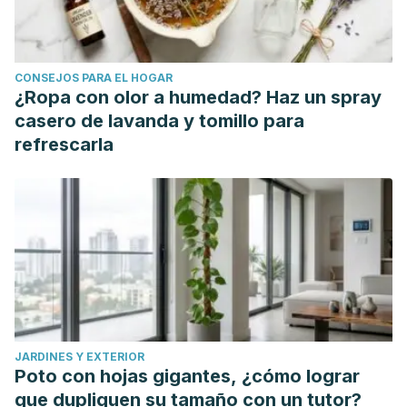
https://obgyn.onlinelibrary.wiley.com/doi/10.1111/1471-
0528.14157
Garnica, A., Salamanca, S., Hernández, N., Villamil, J., &
CONSEJOS PARA EL HOGAR
Quiasua, D. (2019). Dermatitis de contacto alérgica e
¿Ropa con olor a humedad? Haz un spray
irritativa en región vulvar. Impacto de los jabones íntimos.
casero de lavanda y tomillo para
Revista de la Asociación Colombiana de Dermatología y
refrescarla
Cirugía Dermatológica, 27(4), 239-258.
https://revista.asocolderma.org.co/index.php/asocolderma/art
Gordon, A. (2002). Clitoral Pain: The Great Unexplored Pain
In Women.
Journal of Sex & Marital Therapy, 28
(1), 123–128.
https://www.tandfonline.com/doi/abs/10.1080/009262302528
Puppo V. (2011). Anatomy of the Clitoris: Revision and
Clarifications about the Anatomical Terms for the Clitoris
Proposed (without Scientific Bases) by Helen O'Connell,
JARDINES Y EXTERIOR
Emmanuele Jannini, and Odile Buisson.
ISRN Obstetrics and
Poto con hojas gigantes, ¿cómo lograr
Gynecology
,
2011
.
que dupliquen su tamaño con un tutor?