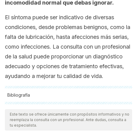
incomodidad normal que debas ignorar.
El síntoma puede ser indicativo de diversas
condiciones, desde problemas benignos, como la
falta de lubricación, hasta afecciones más serias,
como infecciones. La consulta con un profesional
de la salud puede proporcionar un diagnóstico
adecuado y opciones de tratamiento efectivas,
ayudando a mejorar tu calidad de vida.
Bibliografía
Todas las fuentes citadas fueron revisadas a profundidad por
nuestro equipo, para asegurar su calidad, confiabilidad,
Este texto se ofrece únicamente con propósitos informativos y no
reemplaza la consulta con un profesional. Ante dudas, consulta a
vigencia y validez.
La bibliografía de este artículo fue
tu especialista.
considerada confiable y de precisión académica o