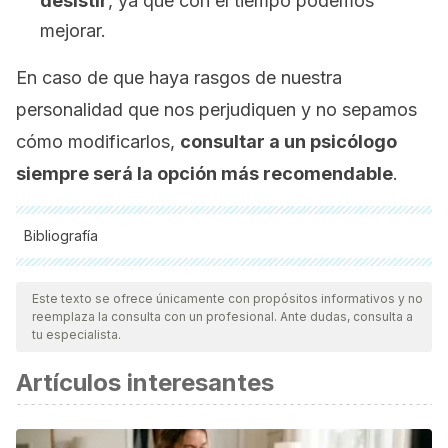
desistir
, ya que con el tiempo podemos
mejorar.
En caso de que haya rasgos de nuestra
personalidad que nos perjudiquen y no sepamos
cómo modificarlos,
consultar a un psicólogo
siempre será la opción más recomendable
.
Bibliografía
Todas las fuentes citadas fueron revisadas a profundidad por
nuestro equipo, para asegurar su calidad, confiabilidad,
Este texto se ofrece únicamente con propósitos informativos y no
reemplaza la consulta con un profesional. Ante dudas, consulta a
vigencia y validez.
La bibliografía de este artículo fue
tu especialista.
considerada confiable y de precisión académica o
Artículos interesantes
científica.
Armero, M. (2018).
Aprendiendo a vivir.
Uno Editorial.
Harris, M., Brett, C., Johnson, W. Deary, I. (2016).