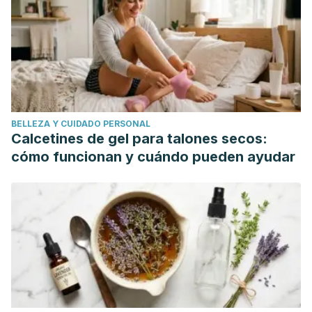
Personality Stability From Age 14 to Age 77 Years.
Psychology and Aging.
31(8): 862-874.
Ter Laak, J. (1996). Las cinco grandes dimensiones de la
personalidad.
Revista de Psicología de la PUCP.
Vol.XIV.
Nº2.
BELLEZA Y CUIDADO PERSONAL
Calcetines de gel para talones secos:
cómo funcionan y cuándo pueden ayudar