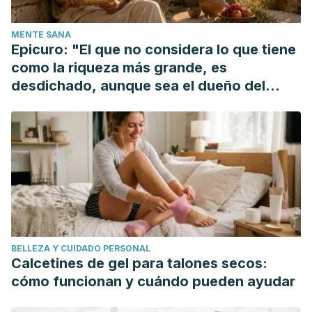
based Milk Substitutes and Fermented Dairy-type Products.
Critical Reviews in Food Science and Nutrition.
MENTE SANA
https://doi.org/10.1080/10408398.2012.761950
Epicuro: "El que no considera lo que tiene
Dieta vegetariana: cómo obtener la mejor
como la riqueza más grande, es
nutrición.
https://www.mayoclinic.org/es-es/healthy-
desdichado, aunque sea el dueño del
lifestyle/nutrition-and-healthy-eating/in-depth/vegetarian-
mundo"
diet/art-20046446
BELLEZA Y CUIDADO PERSONAL
Calcetines de gel para talones secos:
cómo funcionan y cuándo pueden ayudar