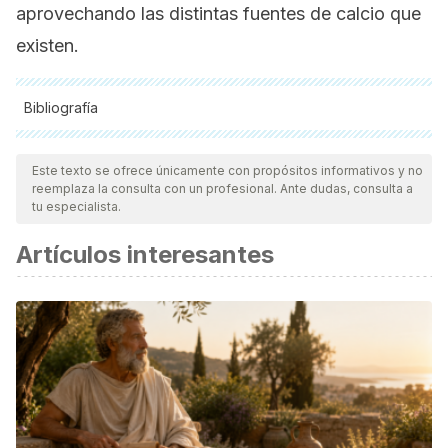
aprovechando las distintas fuentes de calcio que
existen.
Bibliografía
Todas las fuentes citadas fueron revisadas a profundidad por
nuestro equipo, para asegurar su calidad, confiabilidad,
Este texto se ofrece únicamente con propósitos informativos y no
reemplaza la consulta con un profesional. Ante dudas, consulta a
vigencia y validez.
La bibliografía de este artículo fue
tu especialista.
considerada confiable y de precisión académica o
Artículos interesantes
científica.
El consumo de lácteos enteros asociado a menos
enfermedad CV.
https://www.intramed.net/contenidover.asp?
contenidoID=93063
Mäkinen, O. E., Wanhalinna, V., Zannini, E., & Arendt, E. K.
(2016). Foods for Special Dietary Needs: Non-dairy Plant-